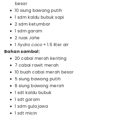
besar
10 siung bawang putih
1 sdm kaldu bubuk sapi
2 sdm ketumbar
1 sdm garam
2 ruas Jahe
1
hydro coco
+ 1.5 liter air
Bahan sambal:
20 cabai merah keriting
7 cabai rawit merah
10 buah cabai merah besar
5 siung bawang putih
8 siung bawang merah
1 sdt kaldu bubuk
1 sdt garam
1 sdm gula jawa
1 sdt micin