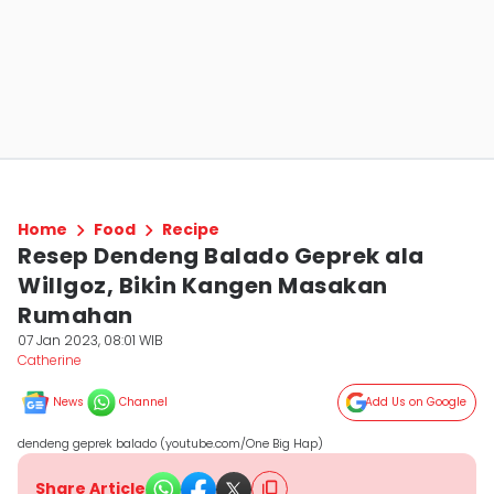
Home
Food
Recipe
Resep Dendeng Balado Geprek ala
Willgoz, Bikin Kangen Masakan
Rumahan
07 Jan 2023, 08:01 WIB
Catherine
News
Channel
Add Us on Google
dendeng geprek balado (youtube.com/One Big Hap)
Share Article