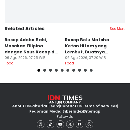
Related Articles
See More
Resep Adobo Babi,
Resep Bolu Matcha
K
Masakan Filipina
Ketan Hitam yang
D
dengan Saus Kecap dan
Lembut, Buatnya
I
Cuka
06 Agu 2026, 07:25 WIB
Mudah!
06 Agu 2026, 07:20 WIB
06
Food
Food
Fo
About Us
Editorial Team
Contact Us
Terms of Services
Pedoman Media Siber
Index
Sitemap
Follow Us