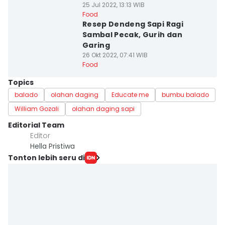
25 Jul 2022, 13:13 WIB
Food
Resep Dendeng Sapi Ragi
Sambal Pecak, Gurih dan
Garing
26 Okt 2022, 07:41 WIB
Food
Topics
balado
olahan daging
Educate me
bumbu balado
William Gozali
olahan daging sapi
Editorial Team
Editor
Hella Pristiwa
Tonton lebih seru di