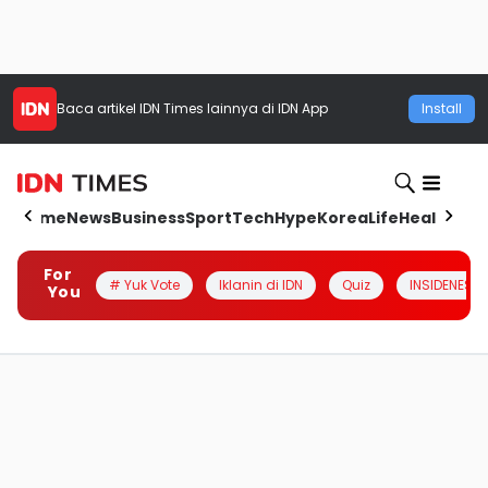
Baca artikel
IDN Times
lainnya di IDN App
Install
Home
News
Business
Sport
Tech
Hype
Korea
Life
Health
Aut
For
# Yuk Vote
Iklanin di IDN
Quiz
INSIDENESIA
You