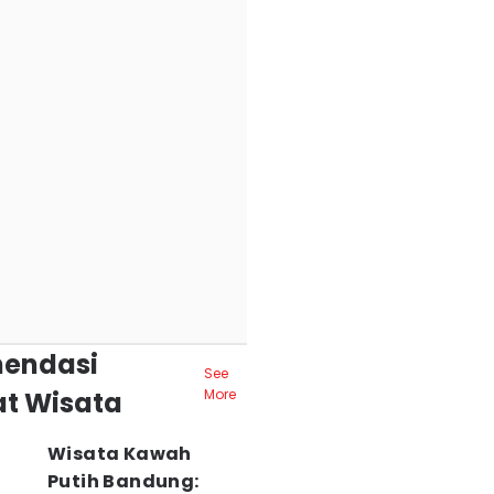
endasi
See
t Wisata
More
Wisata Kawah
Putih Bandung: