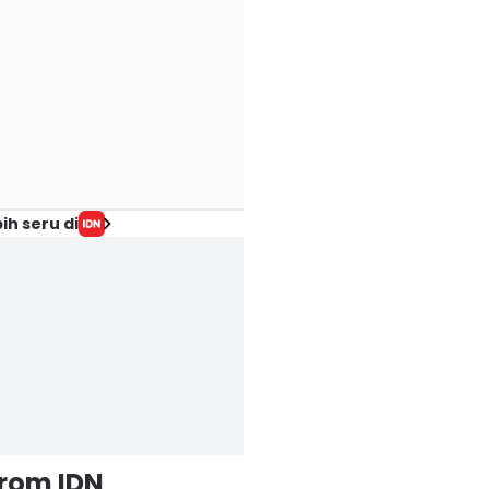
ih seru di
from IDN