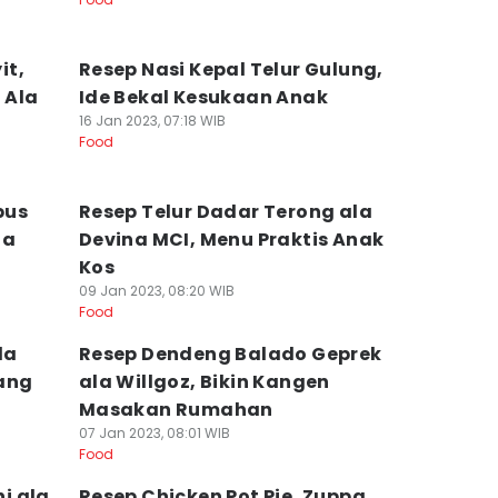
it,
Resep Nasi Kepal Telur Gulung,
 Ala
Ide Bekal Kesukaan Anak
16 Jan 2023, 07:18 WIB
Food
bus
Resep Telur Dadar Terong ala
ia
Devina MCI, Menu Praktis Anak
Kos
09 Jan 2023, 08:20 WIB
Food
da
Resep Dendeng Balado Geprek
yang
ala Willgoz, Bikin Kangen
Masakan Rumahan
07 Jan 2023, 08:01 WIB
Food
i ala
Resep Chicken Pot Pie, Zuppa