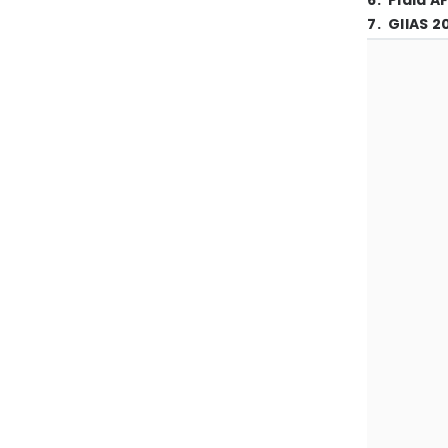
6
.
Piala A
7
.
GIIAS 2