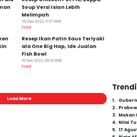
anan
Soup Versi Isian Lebih
Melimpah
25 Des 2022, 11:57 WIB
Food
ken
Resep Ikan Patin Saus Teriyaki
kin
ala One Big Hap, Ide Jualan
Fish Bowl
16 Des 2022, 08:01 WIB
Food
Trendi
Load More
1
.
Gubern
2
.
Prabow
3
.
Makan B
4
.
Nilai T
5
.
17 Agus