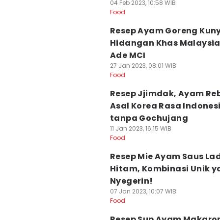
04 Feb 2023, 10:58 WIB
Food
Resep Ayam Goreng Kuny
Hidangan Khas Malaysia
Ade MCI
27 Jan 2023, 08:01 WIB
Food
Resep Jjimdak, Ayam Re
Asal Korea Rasa Indones
tanpa Gochujang
11 Jan 2023, 16:15 WIB
Food
Resep Mie Ayam Saus La
Hitam, Kombinasi Unik 
Nyegerin!
07 Jan 2023, 10:07 WIB
Food
Resep Sup Ayam Makaron