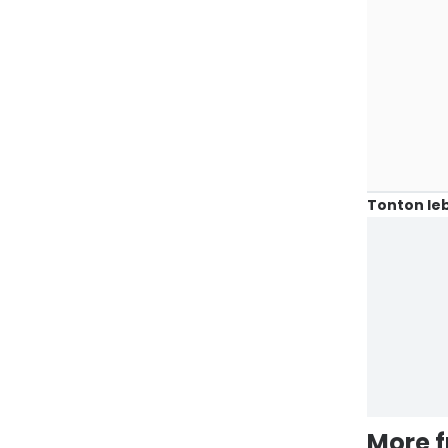
Tonton leb
More 