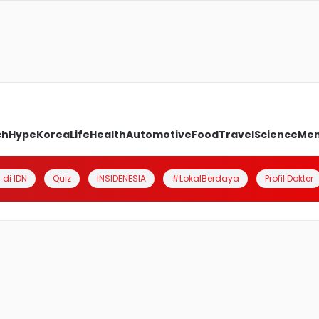
ch
Hype
Korea
Life
Health
Automotive
Food
Travel
Science
Me
 di IDN
Quiz
INSIDENESIA
#LokalBerdaya
Profil Dokter