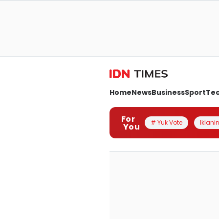
Home
News
Business
Sport
Te
For
# Yuk Vote
Iklanin
You