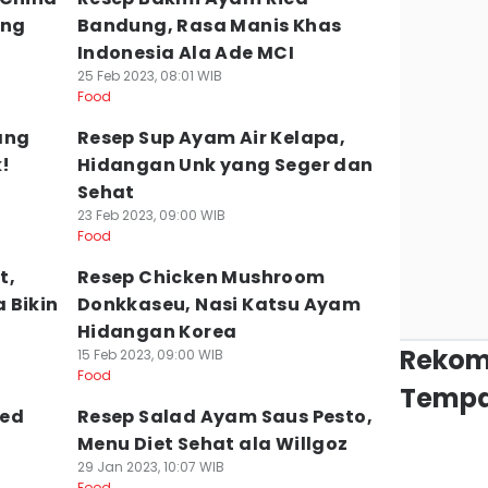
ang
Bandung, Rasa Manis Khas
Indonesia Ala Ade MCI
25 Feb 2023, 08:01 WIB
Food
ang
Resep Sup Ayam Air Kelapa,
k!
Hidangan Unk yang Seger dan
Sehat
23 Feb 2023, 09:00 WIB
Food
t,
Resep Chicken Mushroom
 Bikin
Donkkaseu, Nasi Katsu Ayam
Hidangan Korea
Rekom
15 Feb 2023, 09:00 WIB
Food
Tempa
ked
Resep Salad Ayam Saus Pesto,
g
Menu Diet Sehat ala Willgoz
29 Jan 2023, 10:07 WIB
Food