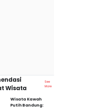
endasi
See
t Wisata
More
Wisata Kawah
Putih Bandung: