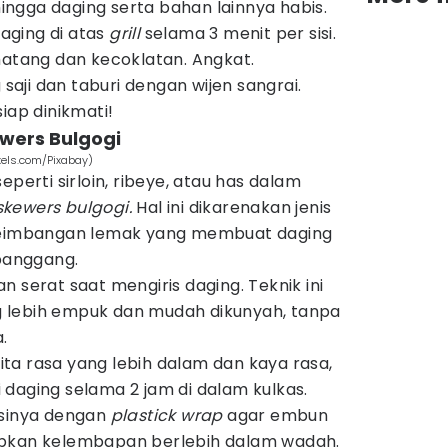
 hingga daging serta bahan lainnya habis.
ging di atas
grill
selama 3 menit per sisi.
matang dan kecoklatan. Angkat.
 saji dan taburi dengan wijen sangrai.
siap dinikmati!
wers Bulgogi
els.com/Pixabay)
eperti sirloin, ribeye, atau has dalam
skewers bulgogi.
Hal ini dikarenakan jenis
eseimbangan lemak yang membuat daging
panggang.
 serat saat mengiris daging. Teknik ini
 lebih empuk dan mudah dikunyah, tanpa
.
a rasa yang lebih dalam dan kaya rasa,
daging selama 2 jam di dalam kulkas.
isinya dengan
plastick wrap
agar embun
bkan kelembapan berlebih dalam wadah.