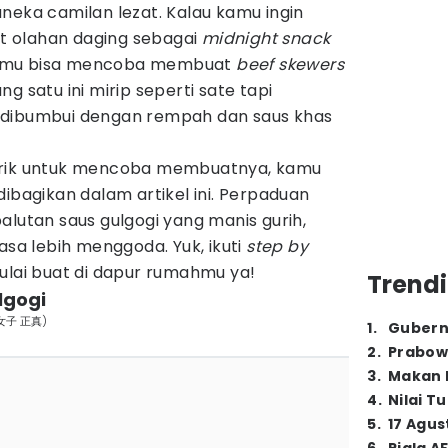
neka camilan lezat. Kalau kamu ingin
 olahan daging sebagai
midnight snack
kamu bisa mencoba membuat
beef skewers
ng satu ini mirip seperti sate tapi
 dibumbui dengan rempah dan saus khas
arik untuk mencoba membuatnya, kamu
dibagikan dalam artikel ini. Perpaduan
alutan saus gulgogi yang manis gurih,
asa lebih menggoda. Yuk, ikuti
step by
ulai buat di dapur rumahmu ya!
Trendi
lgogi
m/女子 正真)
1
.
Gubern
2
.
Prabow
3
.
Makan B
4
.
Nilai T
5
.
17 Agus