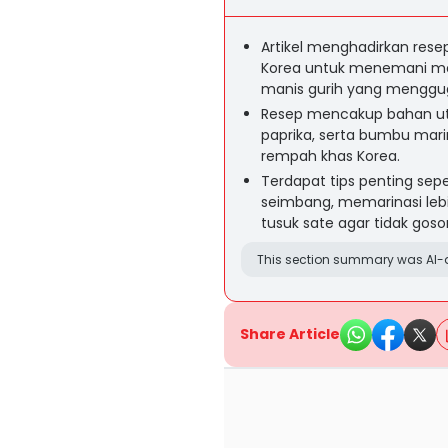
Artikel menghadirkan res
Korea untuk menemani mom
manis gurih yang menggug
Resep mencakup bahan uta
paprika, serta bumbu marin
rempah khas Korea.
Terdapat tips penting sep
seimbang, memarinasi leb
tusuk sate agar tidak gos
This section summary was AI-a
Share Article