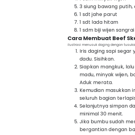
3 siung bawang putih,
1 sdt jahe parut
1 sdt lada hitam
1 sdm biji wijen sangrai
Cara Membuat Beef Sk
ilustrasi menusuk daging dengan tusuka
Iris daging sapi sega
dadu. Sisihkan.
Siapkan mangkuk, lalu
madu, minyak wijen, ba
Aduk merata.
Kemudian masukkan iri
seluruh bagian terlapi
Selanjutnya simpan da
minimal 30 menit.
Jika bumbu sudah mer
bergantian dengan ba