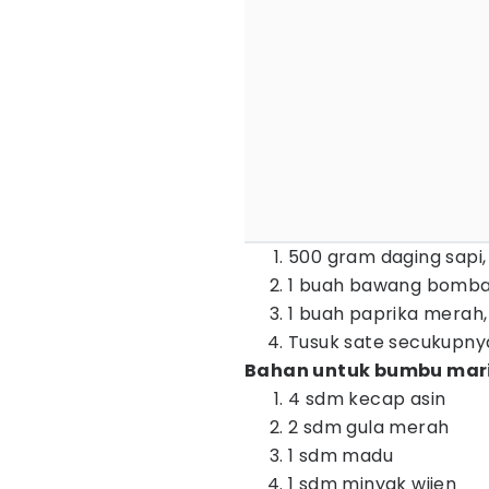
500 gram daging sapi, 
1 buah bawang bombai
1 buah paprika merah
Tusuk sate secukupny
Bahan untuk bumbu mari
4 sdm kecap asin
2 sdm gula merah
1 sdm madu
1 sdm minyak wijen