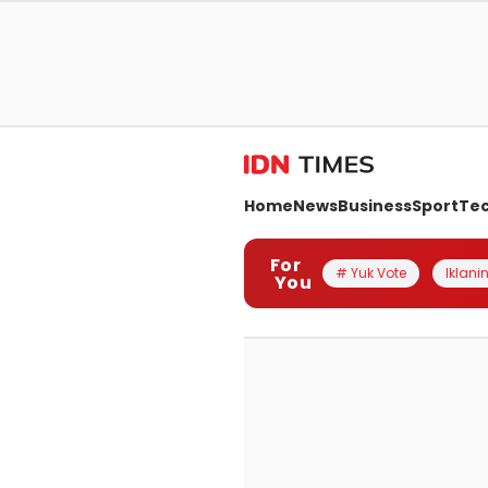
Home
News
Business
Sport
Te
For
# Yuk Vote
Iklanin
You