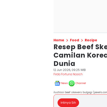
Home
Food
Recipe
Resep Beef Ske
Camilan Korea
Dunia
12 Jun 2026, 09:25 WIB
Firda Fortuna Nasich
News
Channel
ilustrasi beef skewers bulgogi (pexels.
Intinya Sih