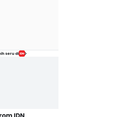
ih seru di
from IDN