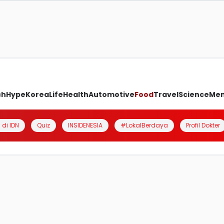
ch
Hype
Korea
Life
Health
Automotive
Food
Travel
Science
Me
 di IDN
Quiz
INSIDENESIA
#LokalBerdaya
Profil Dokter