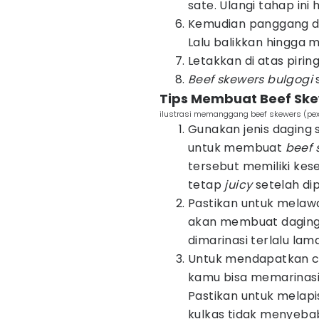
sate. Ulangi tahap ini
Kemudian panggang da
Lalu balikkan hingga 
Letakkan di atas piring
Beef skewers bulgogi
Tips Membuat Beef Ske
ilustrasi memanggang beef skewers (pex
Gunakan jenis daging s
untuk membuat
beef 
tersebut memiliki k
tetap
juicy
setelah di
Pastikan untuk melawan
akan membuat daging
dimarinasi terlalu lama
Untuk mendapatkan cit
kamu bisa memarinasi 
Pastikan untuk melap
kulkas tidak menyeba