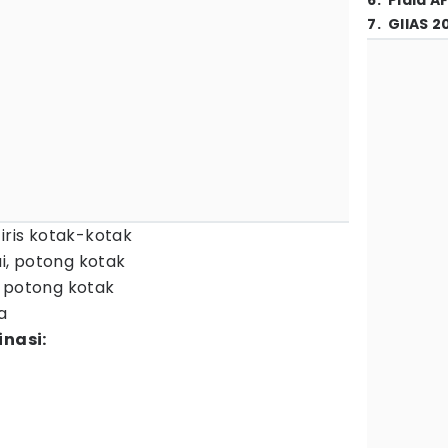
6
.
Piala A
7
.
GIIAS 2
iris kotak-kotak
, potong kotak
, potong kotak
a
nasi: