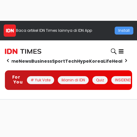
Baca artikel
IDN Times
lainnya di IDN App
Install
Home
News
Business
Sport
Tech
Hype
Korea
Life
Health
Aut
For
# Yuk Vote
Iklanin di IDN
Quiz
INSIDENESIA
You