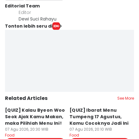
Editorial Team
Editor
Dewi Suci Rahayu
Tonton lebih seru di
Related Articles
See More
[QUIZ] Kalau Byeon Woo
[QUIZ] Ibarat Menu
R
Seok Ajak Kamu Makan,
Tumpeng 17 Agustus,
Bu
maka Pilihlah Menu Ini!
Kamu Cocoknya Jadi Ini
L
07 Agu 2026, 20:30 WIB
07 Agu 2026, 20:10 WIB
M
07
Food
Food
Fo