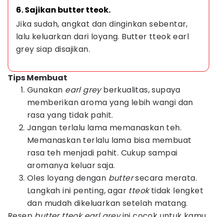
6. Sajikan butter tteok.
Jika sudah, angkat dan dinginkan sebentar, 
lalu keluarkan dari loyang. Butter tteok earl 
grey siap disajikan.
Tips Membuat
Gunakan
earl grey
berkualitas, supaya
memberikan aroma yang lebih wangi dan
rasa yang tidak pahit.
Jangan terlalu lama memanaskan teh.
Memanaskan terlalu lama bisa membuat
rasa teh menjadi pahit. Cukup sampai
aromanya keluar saja.
Oles loyang dengan
butter
secara merata.
Langkah ini penting, agar
tteok
tidak lengket
dan mudah dikeluarkan setelah matang.
Resep
butter tteok earl grey
ini cocok untuk kamu