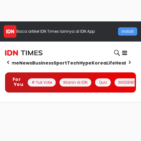
Baca artikel
IDN Times
lainnya di IDN App
Install
Home
News
Business
Sport
Tech
Hype
Korea
Life
Health
Aut
For
# Yuk Vote
Iklanin di IDN
Quiz
INSIDENESIA
You