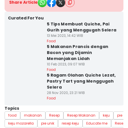
Share Article
Curated For You
5 Tips Membuat Quiche, Pai
Gurih yang Menggugah Selera
13 Mei 2023, 14:42 WIB
Food
5 Makanan Prancis dengan
Bacon yang Dijamin
Memanjakan Lidah
10 Feb 2023, 09:07 WIB
Food
5 Ragam Olahan Quiche Lezat,
Pastry Tart yang Menggugah
Selera
28 Nov 2020, 23:21 WIB
Food
Topics
food
makanan
Resep
Resep Makanan
keju
pie
keju mozarella
pie unik
resep keju
Educate me
Resep 