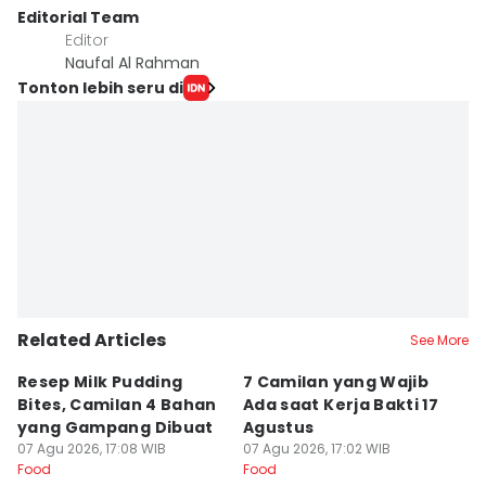
Editorial Team
Editor
Naufal Al Rahman
Tonton lebih seru di
Related Articles
See More
Resep Milk Pudding
7 Camilan yang Wajib
5
Bites, Camilan 4 Bahan
Ada saat Kerja Bakti 17
L
yang Gampang Dibuat
Agustus
K
07 Agu 2026, 17:08 WIB
07 Agu 2026, 17:02 WIB
L
07
Food
Food
Fo