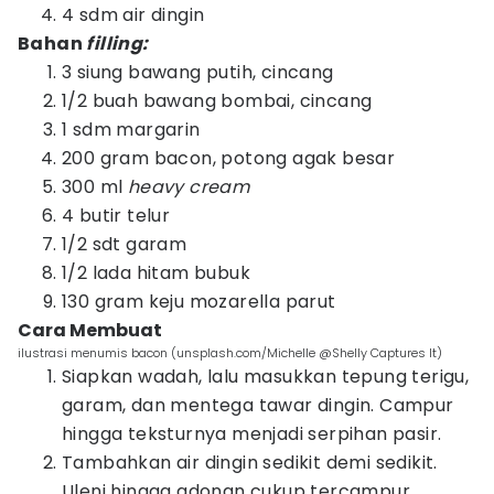
4 sdm air dingin
Bah
an
filling:
3 siung bawang putih, cincang
1/2 buah bawang bombai, cincang
1 sdm margarin
200 gram bacon, potong agak besar
300 ml
heavy cream
4 butir telur
1/2 sdt garam
1/2 lada hitam bubuk
130 gram keju mozarella parut
Cara Membuat
ilustrasi menumis bacon (unsplash.com/Michelle @Shelly Captures It)
Siapkan wadah, lalu masukkan tepung terigu,
garam, dan mentega tawar dingin. Campur
hingga teksturnya menjadi serpihan pasir.
Tambahkan air dingin sedikit demi sedikit.
Uleni hingga adonan cukup tercampur.