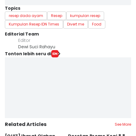
Topics
resep dada ayam
Resep
kumpulan resep
Kumpulan Resep IDN Times
Divert me
Food
Editorial Team
Editor
Dewi Suci Rahayu
Tonton lebih seru di
Related Articles
See More