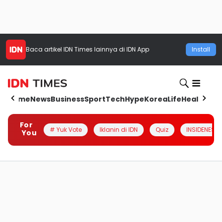
Baca artikel
IDN Times
lainnya di IDN App
Install
Home
News
Business
Sport
Tech
Hype
Korea
Life
Health
Aut
For
# Yuk Vote
Iklanin di IDN
Quiz
INSIDENESIA
You