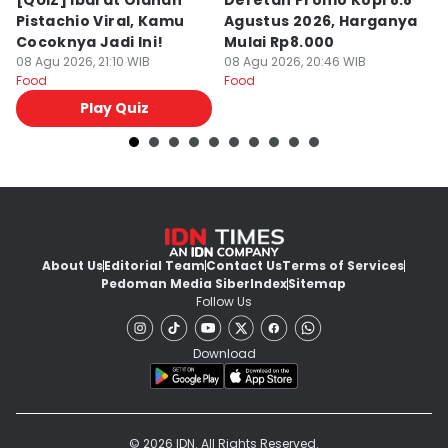
[QUIZ] Ibarat Olahan
Deretan Promo Kopi 8.8
[Q
Pistachio Viral, Kamu
Agustus 2026, Harganya
C
Cocoknya Jadi Ini!
Mulai Rp8.000
C
08 Agu 2026, 21:10 WIB
08 Agu 2026, 20:46 WIB
08
Food
Food
Fo
Play Quiz
About Us
Editorial Team
Contact Us
Terms of Services
Pedoman Media Siber
Index
Sitemap
Follow Us
Download
© 2026 IDN. All Rights Reserved.