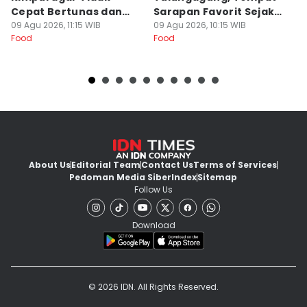
Cepat Bertunas dan
Sarapan Favorit Sejak
D
Busuk
09 Agu 2026, 11:15 WIB
Dulu
09 Agu 2026, 10:15 WIB
G
09
Food
Food
Fo
About Us
Editorial Team
Contact Us
Terms of Services
Pedoman Media Siber
Index
Sitemap
Follow Us
Download
© 2026 IDN. All Rights Reserved.