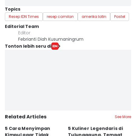
Topics
Resep IDN Times
resep camilan
amerika latin
Pastel
Editorial Team
Editor
Febrianti Diah Kusumaningrum
Tonton lebih seru di
Related Articles
See More
5 Cara Menyimpan
5 Kuliner Legendaris di
R
Kimpul agar Tidak
Tulungagung, Tempat
J