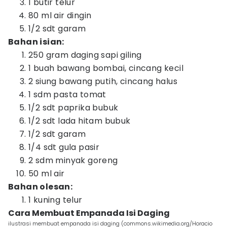
1 butir telur
80 ml air dingin
1/2 sdt garam
Bahan isian:
250 gram daging sapi giling
1 buah bawang bombai, cincang kecil
2 siung bawang putih, cincang halus
1 sdm pasta tomat
1/2 sdt paprika bubuk
1/2 sdt lada hitam bubuk
1/2 sdt garam
1/4 sdt gula pasir
2 sdm minyak goreng
50 ml air
Bahan olesan:
1 kuning telur
Cara Membuat Empanada Isi Daging
ilustrasi membuat empanada isi daging (commons.wikimedia.org/Horacio