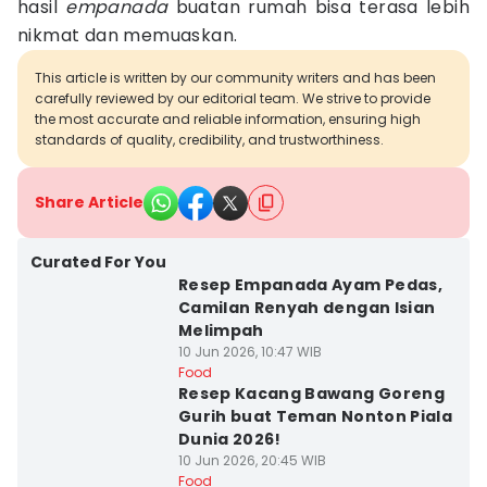
hasil
empanada
buatan rumah bisa terasa lebih
nikmat dan memuaskan.
This article is written by our community writers and has been
carefully reviewed by our editorial team. We strive to provide
the most accurate and reliable information, ensuring high
standards of quality, credibility, and trustworthiness.
Share Article
Curated For You
Resep Empanada Ayam Pedas,
Camilan Renyah dengan Isian
Melimpah
10 Jun 2026, 10:47 WIB
Food
Resep Kacang Bawang Goreng
Gurih buat Teman Nonton Piala
Dunia 2026!
10 Jun 2026, 20:45 WIB
Food