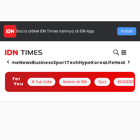
Baca artikel
IDN Times
lainnya di IDN App
Install
Home
News
Business
Sport
Tech
Hype
Korea
Life
Health
Aut
For
# Yuk Vote
Iklanin di IDN
Quiz
INSIDENESIA
You