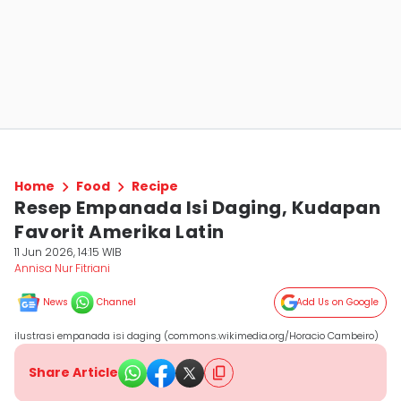
Home
Food
Recipe
Resep Empanada Isi Daging, Kudapan
Favorit Amerika Latin
11 Jun 2026, 14:15 WIB
Annisa Nur Fitriani
News
Channel
Add Us on Google
ilustrasi empanada isi daging (commons.wikimedia.org/Horacio Cambeiro)
Share Article