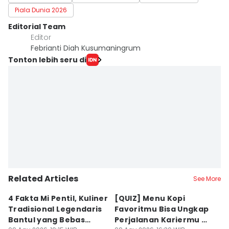
Piala Dunia 2026
Editorial Team
Editor
Febrianti Diah Kusumaningrum
Tonton lebih seru di
Related Articles
See More
4 Fakta Mi Pentil, Kuliner
⁠[QUIZ] Menu Kopi
R
Tradisional Legendaris
Favoritmu Bisa Ungkap
S
Bantul yang Bebas
Perjalanan Kariermu di
K