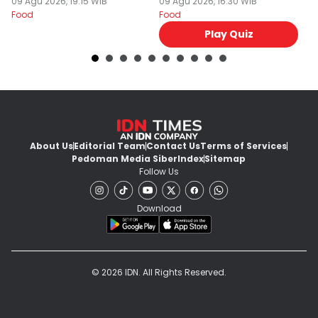
Gluten
09 Agu 2026, 19:15 WIB
Masa Depan
09 Agu 2026, 16:30 WIB
09
Food
Food
Fo
Play Quiz
About Us
Editorial Team
Contact Us
Terms of Services
Pedoman Media Siber
Index
Sitemap
Follow Us
Download
© 2026 IDN. All Rights Reserved.