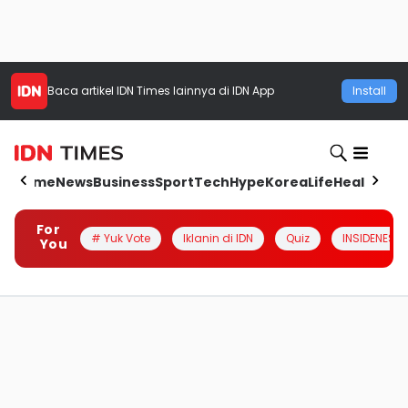
Baca artikel
IDN Times
lainnya di IDN App
Install
Home
News
Business
Sport
Tech
Hype
Korea
Life
Health
Aut
For
# Yuk Vote
Iklanin di IDN
Quiz
INSIDENESIA
You