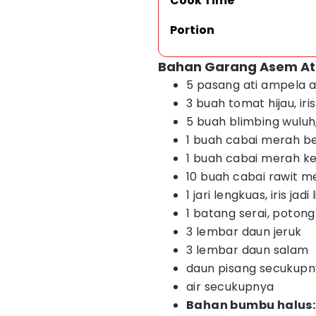
Cook Time
Portion
Bahan Garang Asem At
5 pasang ati ampela 
3 buah tomat hijau, iris
5 buah blimbing wuluh, i
1 buah cabai merah besa
1 buah cabai merah kerit
10 buah cabai rawit m
1 jari lengkuas, iris jad
1 batang serai, potong
3 lembar daun jeruk
3 lembar daun salam
daun pisang secukup
air secukupnya
Bahan bumbu halus: