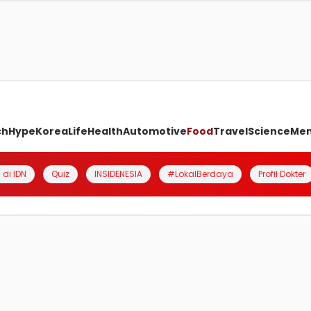
ch
Hype
Korea
Life
Health
Automotive
Food
Travel
Science
Me
 di IDN
Quiz
INSIDENESIA
#LokalBerdaya
Profil Dokter