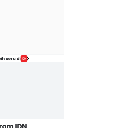
ih seru di
from IDN