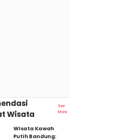
endasi
See
t Wisata
More
Wisata Kawah
Putih Bandung: