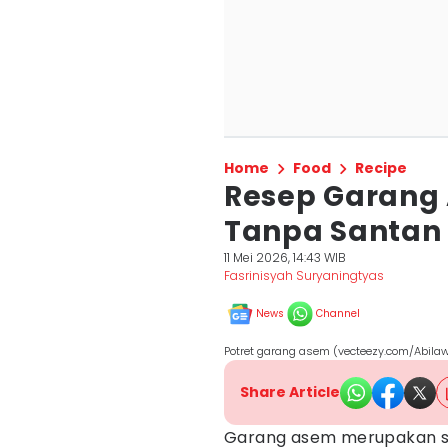
Home
Food
Recipe
Resep Garang
Tanpa Santan
11 Mei 2026, 14:43 WIB
Fasrinisyah Suryaningtyas
News
Channel
Potret garang asem (vecteezy.com/Abil
Share Article
Garang asem merupakan s