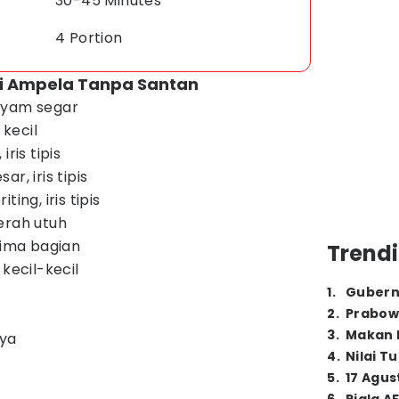
30-45 Minutes
4 Portion
i Ampela Tanpa Santan
ayam segar
 kecil
ris tipis
r, iris tipis
ing, iris tipis
erah utuh
i lima bagian
Trendi
 kecil-kecil
1
.
Gubern
2
.
Prabow
3
.
Makan B
nya
4
.
Nilai T
5
.
17 Agus