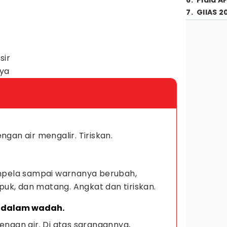
6
.
Piala A
7
.
GIIAS 2
sir
nya
ngan air mengalir. Tiriskan.
 ampela sampai warnanya berubah,
uk, dan matang. Angkat dan tiriskan.
e dalam wadah.
dengan air. Di atas sarangannya,