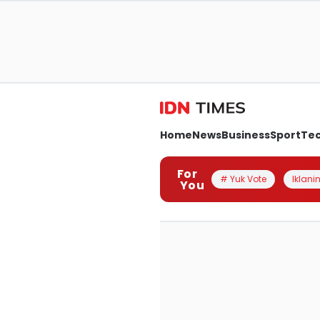
Home
News
Business
Sport
Te
For
# Yuk Vote
Iklanin
You