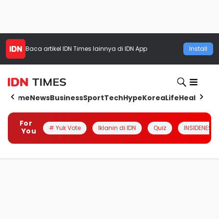
Baca artikel
IDN Times
lainnya di IDN App
Install
Home
News
Business
Sport
Tech
Hype
Korea
Life
Health
Aut
For
# Yuk Vote
Iklanin di IDN
Quiz
INSIDENESIA
You