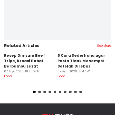
Related Articles
See More
Resep Dimsum Beef
5 Cara Sederhana agar
[
Tripe, Kreasi Babat
Pasta Tidak Menempel
U
Berbumbu Lezat
Setelah Direbus
K
07 Agu 2026, 19:20 WIB
07 Agu 2026, 18:47 WIB
07
Food
Food
Fo