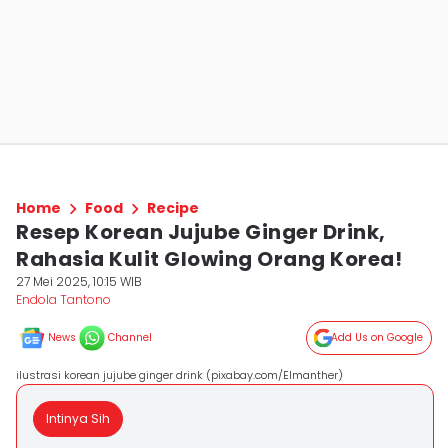
Home
Food
Recipe
Resep Korean Jujube Ginger Drink,
Rahasia Kulit Glowing Orang Korea!
27 Mei 2025, 10:15 WIB
Endola Tantono
News
Channel
Add Us on Google
ilustrasi korean jujube ginger drink (pixabay.com/Elmanther)
Intinya Sih