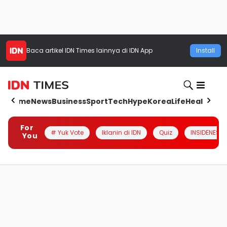
Baca artikel
IDN Times
lainnya di IDN App
Install
Home
News
Business
Sport
Tech
Hype
Korea
Life
Health
Aut
For
# Yuk Vote
Iklanin di IDN
Quiz
INSIDENESIA
You