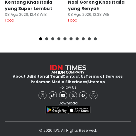
Kentang Khas Italia
Nasi Goreng Khas Italia
P
yang Super Lembut
yang Renyah
S
08 Agu 2026, 12:48 WIB
08 Agu 2026, 12:38 WIB
M
08
Food
Food
Fo
About Us
Editorial Team
Contact Us
Terms of Services
Pedoman Media Siber
Index
Sitemap
Follow Us
Download
© 2026 IDN. All Rights Reserved.