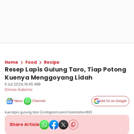
Home
Food
Recipe
Resep Lapis Gulung Taro, Tiap Potong
Kuenya Menggoyang Lidah
11 Jul 2024, 16:45 WIB
Dimas Hutama
News
Channel
Add Us on Google
kue lapis gulung taro (instagram.com/malichatun88)
Share Article