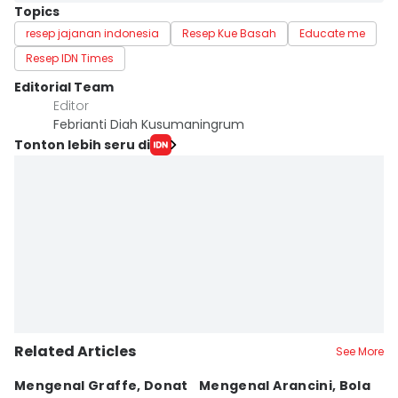
Topics
resep jajanan indonesia
Resep Kue Basah
Educate me
Resep IDN Times
Editorial Team
Editor
Febrianti Diah Kusumaningrum
Tonton lebih seru di
Related Articles
See More
Mengenal Graffe, Donat
Mengenal Arancini, Bola
A