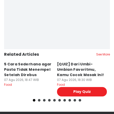
erwanto
Editor
Erick Akbar
Editor
Retno Rahayu
Related Articles
See More
5 Cara Sederhana agar
[QUIZ] Dari Umbi-
R
Pasta Tidak Menempel
Umbian Favoritmu,
K
Setelah Direbus
Kamu Cocok Masak Ini!
K
07 Agu 2026, 18:47 WIB
07 Agu 2026, 18:30 WIB
M
07
Food
Food
Fo
Play Quiz