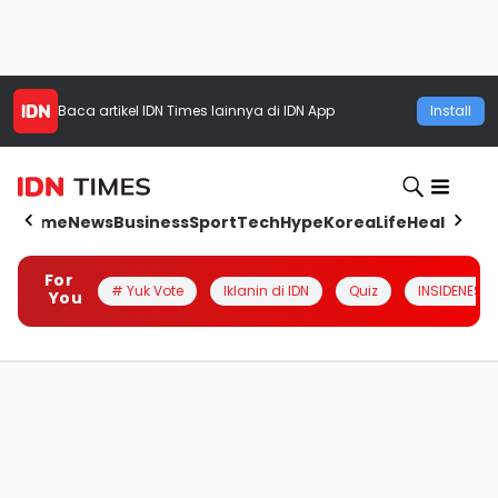
Baca artikel
IDN Times
lainnya di IDN App
Install
Home
News
Business
Sport
Tech
Hype
Korea
Life
Health
Aut
For
# Yuk Vote
Iklanin di IDN
Quiz
INSIDENESIA
You