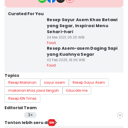
Curated For You
Resep Sayur Asem Khas Betawi
yang Segar, Inspirasi Menu
Sehari-hari
24 Mei 2021, 05:25 WIB
Food
Resep Asem-asem Daging Sapi
yang Kuahnya Segar
02 Feb 2025, 18:06 WIB
Food
Topics
Resep Makanan
sayur asem
Resep Sayur Asem
makanan khas jawa tengah
Educate me
Resep IDN Times
Editorial Team
3+
Editor
Tonton lebih seru di