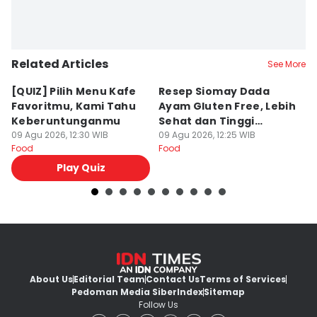
Related Articles
See More
[QUIZ] Pilih Menu Kafe
Resep Siomay Dada
R
Favoritmu, Kami Tahu
Ayam Gluten Free, Lebih
C
Keberuntunganmu
Sehat dan Tinggi
Te
09 Agu 2026, 12:30 WIB
Protein
09 Agu 2026, 12:25 WIB
09
Food
Food
Fo
Play Quiz
About Us
Editorial Team
Contact Us
Terms of Services
Pedoman Media Siber
Index
Sitemap
Follow Us