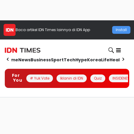
Baca artikel
IDN Times
lainnya di IDN App
Install
Home
News
Business
Sport
Tech
Hype
Korea
Life
Health
Aut
For
# Yuk Vote
Iklanin di IDN
Quiz
INSIDENESIA
You