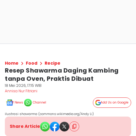
Home
Food
Recipe
Resep Shawarma Daging Kambing
tanpa Oven, Praktis Dibuat
18 Mei 2026, 17:15 WIB
Annisa Nur Fitriani
News
Channel
Add Us on Google
ilustrasi shawarma (commons.wikimedia.org/Andy Li)
Share Article