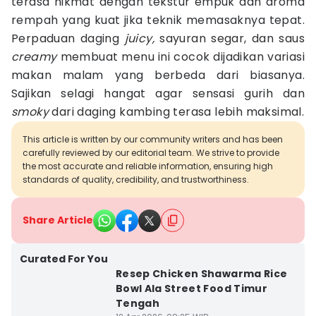
terasa nikmat dengan tekstur empuk dan aroma
rempah yang kuat jika teknik memasaknya tepat.
Perpaduan daging
juicy,
sayuran segar, dan saus
creamy
membuat menu ini cocok dijadikan variasi
makan malam yang berbeda dari biasanya.
Sajikan selagi hangat agar sensasi gurih dan
smoky
dari daging kambing terasa lebih maksimal.
This article is written by our community writers and has been
carefully reviewed by our editorial team. We strive to provide
the most accurate and reliable information, ensuring high
standards of quality, credibility, and trustworthiness.
Share Article
Curated For You
Resep Chicken Shawarma Rice
Bowl Ala Street Food Timur
Tengah