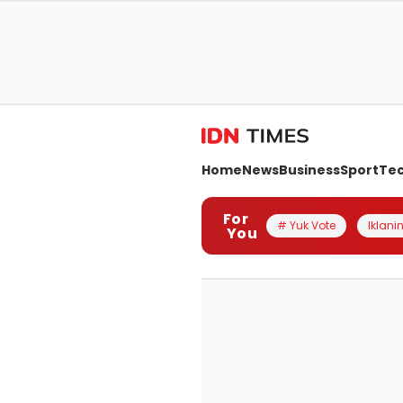
Home
News
Business
Sport
Te
For
# Yuk Vote
Iklanin
You