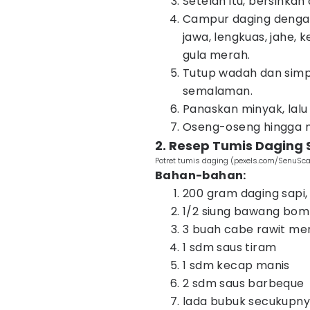
Setelah itu, bersihkan 
Campur daging denga
jawa, lengkuas, jahe,
gula merah.
Tutup wadah dan simpa
semalaman.
Panaskan minyak, lalu
Oseng-oseng hingga me
2. Resep Tumis Daging 
Potret tumis daging (pexels.com/SenuSc
Bahan-bahan:
200 gram daging sapi, i
1/2 siung bawang bomb
3 buah cabe rawit mera
1 sdm saus tiram
1 sdm kecap manis
2 sdm saus barbeque
lada bubuk secukupn