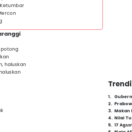
 Ketumbar
 Mercon
ng
aranggi
, potong
skan
h, haluskan
 haluskan
Trendi
1
.
Gubern
2
.
Prabow
uk
3
.
Makan B
4
.
Nilai T
5
.
17 Agus