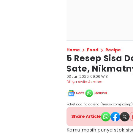
Home
Food
Recipe
5 Resep Sisa 
Sate, Nikmatn
03 Jun 2026, 09:06 WIB
Dhiya Awlia Azzahra
News
Channel
Potret daging goreng (freepik.com/jcomp)
Share Article
Kamu masih punya stok si