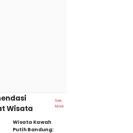
endasi
See
t Wisata
More
Wisata Kawah
Putih Bandung: