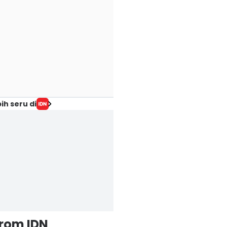
ih seru di
from IDN