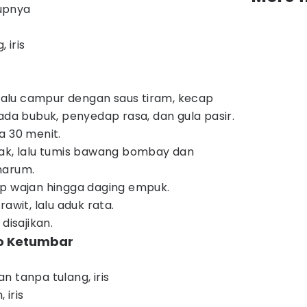
upnya
 iris
, lalu campur dengan saus tiram, kecap
ada bubuk, penyedap rasa, dan gula pasir.
a 30 menit.
yak, lalu tumis bawang bombay dan
harum.
up wajan hingga daging empuk.
awit, lalu aduk rata.
disajikan.
so Ketumbar
n tanpa tulang, iris
 iris