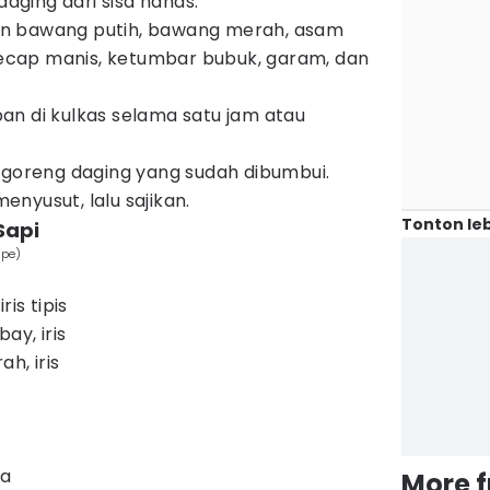
daging dari sisa nanas.
n bawang putih, bawang merah, asam
 kecap manis, ketumbar bubuk, garam, dan
n di kulkas selama satu jam atau
 goreng daging yang sudah dibumbui.
nyusut, lalu sajikan.
Tonton leb
Sapi
ape)
ris tipis
ay, iris
h, iris
ya
More 