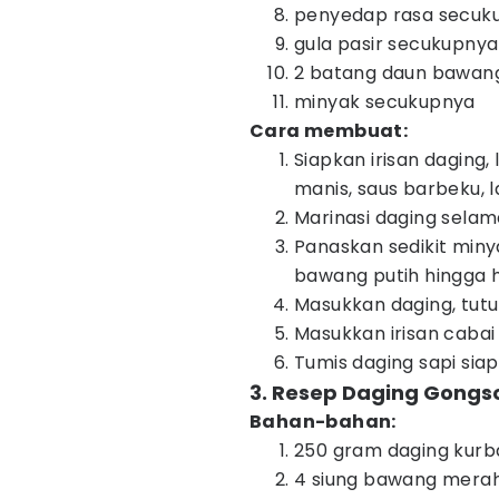
penyedap rasa secuk
gula pasir secukupnya
2 batang daun bawang,
minyak secukupnya
Cara membuat:
Siapkan irisan daging
manis, saus barbeku, l
Marinasi daging selam
Panaskan sedikit min
bawang putih hingga 
Masukkan daging, tut
Masukkan irisan cabai r
Tumis daging sapi siap 
3. Resep Daging Gong
Bahan-bahan:
250 gram daging kurba
4 siung bawang merah,