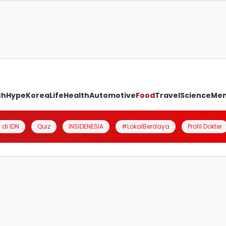
ch
Hype
Korea
Life
Health
Automotive
Food
Travel
Science
Me
 di IDN
Quiz
INSIDENESIA
#LokalBerdaya
Profil Dokter