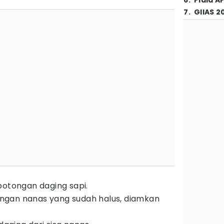
6
.
Piala A
7
.
GIIAS 2
potongan daging sapi.
gan nanas yang sudah halus, diamkan