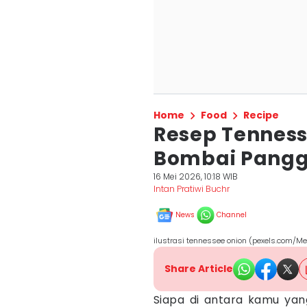
Home
Food
Recipe
Resep Tennes
Bombai Pangg
16 Mei 2026, 10:18 WIB
Intan Pratiwi Buchr
News
Channel
ilustrasi tennessee onion (pexels.com/Meli
Share Article
Siapa di antara kamu ya