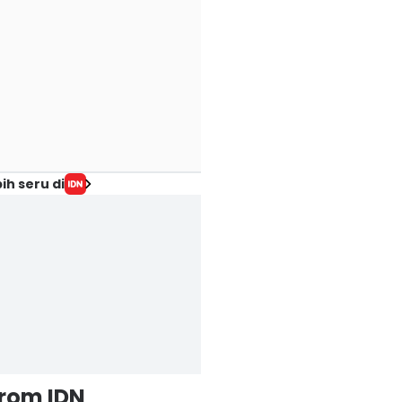
ih seru di
from IDN