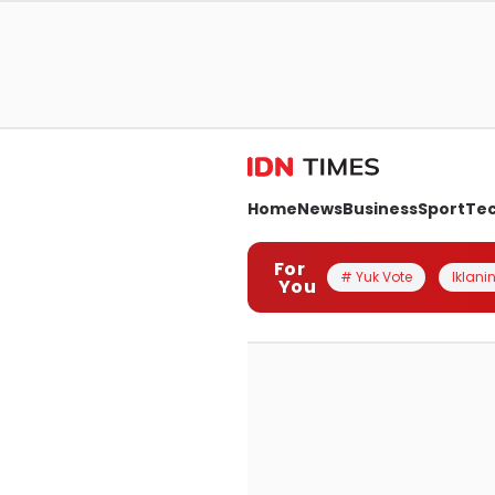
Home
News
Business
Sport
Te
For
# Yuk Vote
Iklanin
You