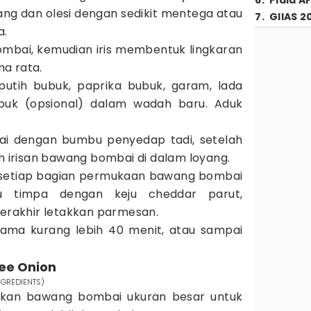
6
.
Piala A
ng dan olesi dengan sedikit mentega atau
7
.
GIIAS 2
a.
ombai, kemudian iris membentuk lingkaran
a rata.
tih bubuk, paprika bubuk, garam, lada
buk (opsional) dalam wadah baru. Aduk
i dengan bumbu penyedap tadi, setelah
un irisan bawang bombai di dalam loyang.
 setiap bagian permukaan bawang bombai
lu timpa dengan keju cheddar parut,
terakhir letakkan parmesan.
ama kurang lebih 40 menit, atau sampai
ee Onion
INGREDIENTS)
kan bawang bombai ukuran besar untuk