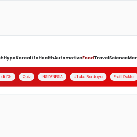
ch
Hype
Korea
Life
Health
Automotive
Food
Travel
Science
Me
 di IDN
Quiz
INSIDENESIA
#LokalBerdaya
Profil Dokter