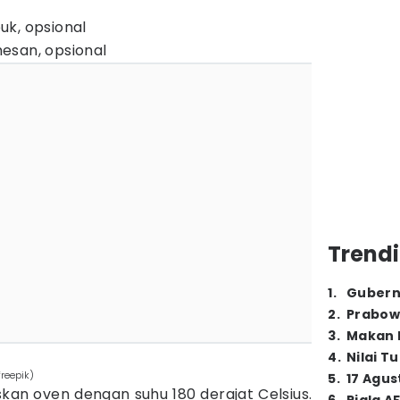
uk, opsional
esan, opsional
Trendi
1
.
Gubern
2
.
Prabow
3
.
Makan B
4
.
Nilai T
freepik)
5
.
17 Agus
an oven dengan suhu 180 derajat Celsius.