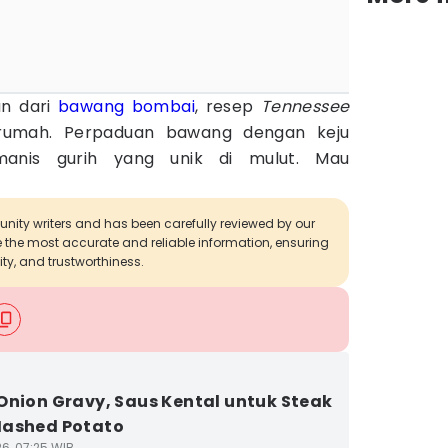
an dari
bawang bombai
, resep
Tennessee
i rumah. Perpaduan bawang dengan keju
manis gurih yang unik di mulut. Mau
munity writers and has been carefully reviewed by our
de the most accurate and reliable information, ensuring
ity, and trustworthiness.
Onion Gravy, Saus Kental untuk Steak
Mashed Potato
26, 07:25 WIB