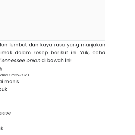
milan lembut dan kaya rasa yang manjakan
simak dalam resep berikut ini. Yuk, coba
Tennessee onion
di bawah ini!
n
rolina Grabowska)
i manis
buk
eese
uk