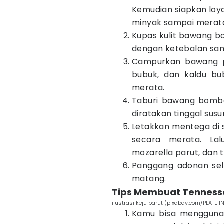
Kemudian siapkan loya
minyak sampai merat
Kupas kulit bawang b
dengan ketebalan sam
Campurkan bawang pu
bubuk, dan kaldu bu
merata.
Taburi bawang bomba
diratakan tinggal sus
Letakkan mentega di
secara merata. La
mozarella parut, dan 
Panggang adonan sel
matang.
Tips Membuat Tenness
ilustrasi keju parut (pixabay.com/PLATE 
Kamu bisa mengguna