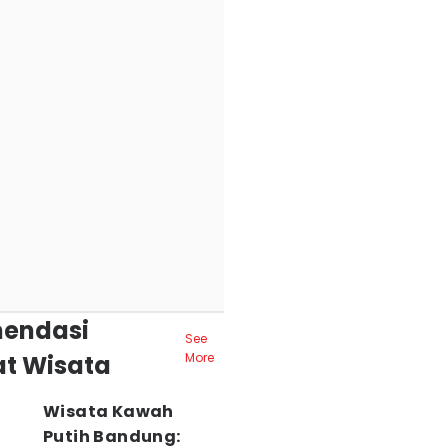
endasi
See
t Wisata
More
Wisata Kawah
Putih Bandung: