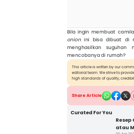
Bila ingin membuat camil
onion
ini bisa dibuat d
menghasilkan suguhan 
mencobanya di rumah?
This article is written by our com
editorial team. We strive to provi
high standards of quality, credibil
Share Article
Curated For You
Resep 
atau 
30 Apr 20