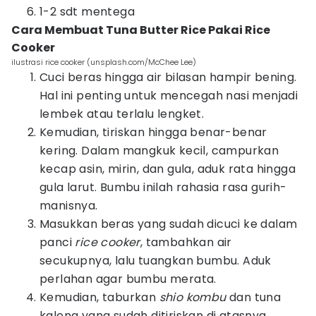
1-2 sdt mentega
Cara Membuat Tuna Butter Rice Pakai Rice
Cooker
ilustrasi rice cooker (unsplash.com/McChee Lee)
Cuci beras hingga air bilasan hampir bening.
Hal ini penting untuk mencegah nasi menjadi
lembek atau terlalu lengket.
Kemudian, tiriskan hingga benar-benar
kering. Dalam mangkuk kecil, campurkan
kecap asin, mirin, dan gula, aduk rata hingga
gula larut. Bumbu inilah rahasia rasa gurih-
manisnya.
Masukkan beras yang sudah dicuci ke dalam
panci
rice cooker
, tambahkan air
secukupnya, lalu tuangkan bumbu. Aduk
perlahan agar bumbu merata.
Kemudian, taburkan
shio kombu
dan tuna
kaleng yang sudah ditiriskan di atasnya.