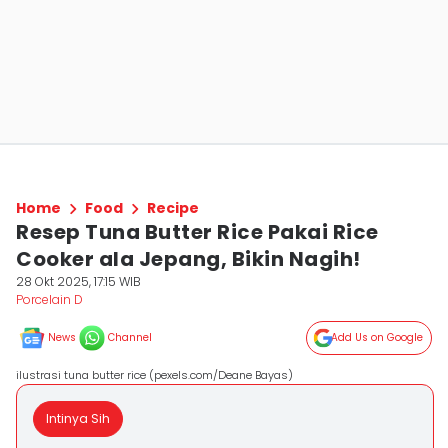
Home
Food
Recipe
Resep Tuna Butter Rice Pakai Rice
Cooker ala Jepang, Bikin Nagih!
28 Okt 2025, 17:15 WIB
Porcelain D
News
Channel
Add Us on Google
ilustrasi tuna butter rice (pexels.com/Deane Bayas)
Intinya Sih