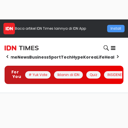
Baca artikel
IDN Times
lainnya di IDN App
Install
Home
News
Business
Sport
Tech
Hype
Korea
Life
Health
Aut
For
# Yuk Vote
Iklanin di IDN
Quiz
INSIDENESIA
You