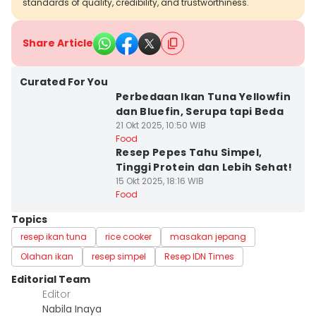
standards of quality, credibility, and trustworthiness.
Share Article
Curated For You
Perbedaan Ikan Tuna Yellowfin
dan Bluefin, Serupa tapi Beda
21 Okt 2025, 10:50 WIB
Food
Resep Pepes Tahu Simpel,
Tinggi Protein dan Lebih Sehat!
15 Okt 2025, 18:16 WIB
Food
Topics
resep ikan tuna
rice cooker
masakan jepang
Olahan ikan
resep simpel
Resep IDN Times
Editorial Team
Editor
Nabila Inaya