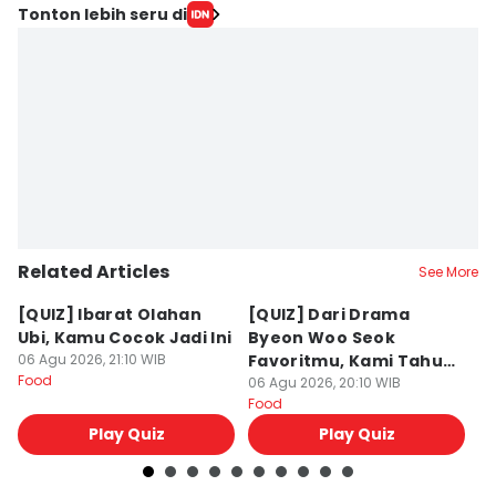
Tonton lebih seru di
Related Articles
See More
[QUIZ] Ibarat Olahan
[QUIZ] Dari Drama
B
Ubi, Kamu Cocok Jadi Ini
Byeon Woo Seok
M
06 Agu 2026, 21:10 WIB
Favoritmu, Kami Tahu
P
Food
Makanan yang Cocok
06 Agu 2026, 20:10 WIB
B
06
Food
Fo
untukmu
Play Quiz
Play Quiz