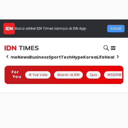
Baca artikel
IDN Times
lainnya di IDN App
Install
Home
News
Business
Sport
Tech
Hype
Korea
Life
Health
Aut
For
# Yuk Vote
Iklanin di IDN
Quiz
INSIDENESIA
You