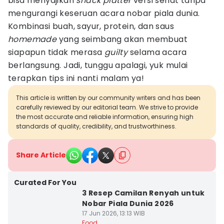
bisa menyajikan
snack platter
versi sehat tanpa
mengurangi keseruan acara nobar piala dunia.
Kombinasi buah, sayur, protein, dan saus
homemade
yang seimbang akan membuat
siapapun tidak merasa
guilty
selama acara
berlangsung. Jadi, tunggu apalagi, yuk mulai
terapkan tips ini nanti malam ya!
This article is written by our community writers and has been
carefully reviewed by our editorial team. We strive to provide
the most accurate and reliable information, ensuring high
standards of quality, credibility, and trustworthiness.
Share Article
Curated For You
3 Resep Camilan Renyah untuk
Nobar Piala Dunia 2026
17 Jun 2026, 13:13 WIB
Food