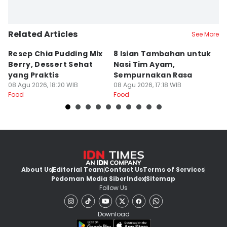
Related Articles
See More
Resep Chia Pudding Mix
8 Isian Tambahan untuk
8
Berry, Dessert Sehat
Nasi Tim Ayam,
L
yang Praktis
Sempurnakan Rasa
y
08 Agu 2026, 18:20 WIB
08 Agu 2026, 17:18 WIB
08
Food
Food
Fo
About Us
Editorial Team
Contact Us
Terms of Services
Pedoman Media Siber
Index
Sitemap
Follow Us
Download