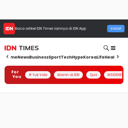
Baca artikel
IDN Times
lainnya di IDN App
Install
Home
News
Business
Sport
Tech
Hype
Korea
Life
Health
Aut
For
# Yuk Vote
Iklanin di IDN
Quiz
INSIDENESIA
You