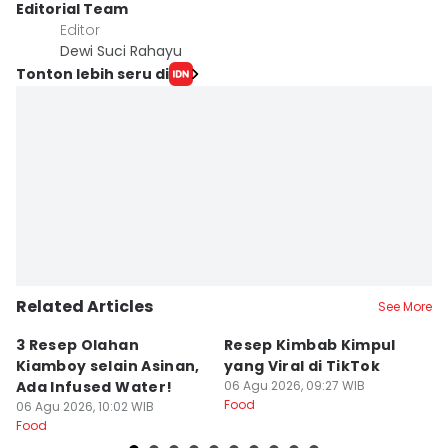
Editorial Team
Editor
Dewi Suci Rahayu
Tonton lebih seru di
Related Articles
See More
3 Resep Olahan
Resep Kimbab Kimpul
5
Kiamboy selain Asinan,
yang Viral di TikTok
A
Ada Infused Water!
06 Agu 2026, 09:27 WIB
N
Food
06 Agu 2026, 10:02 WIB
06
Food
Fo