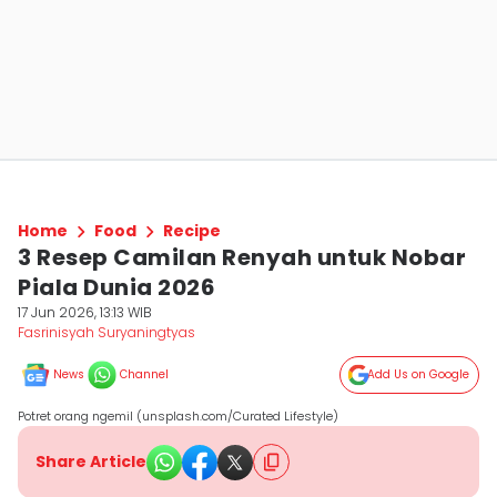
Home
Food
Recipe
3 Resep Camilan Renyah untuk Nobar
Piala Dunia 2026
17 Jun 2026, 13:13 WIB
Fasrinisyah Suryaningtyas
News
Channel
Add Us on Google
Potret orang ngemil (unsplash.com/Curated Lifestyle)
Share Article