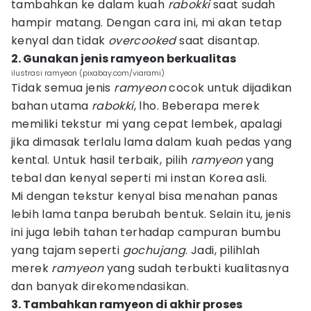
tambahkan ke dalam kuah
rabokki
saat sudah
hampir matang. Dengan cara ini, mi akan tetap
kenyal dan tidak
overcooked
saat disantap.
2. Gunakan jenis ramyeon berkualitas
ilustrasi ramyeon (pixabay.com/viarami)
Tidak semua jenis
ramyeon
cocok untuk dijadikan
bahan utama
rabokki
, lho. Beberapa merek
memiliki tekstur mi yang cepat lembek, apalagi
jika dimasak terlalu lama dalam kuah pedas yang
kental. Untuk hasil terbaik, pilih
ramyeon
yang
tebal dan kenyal seperti mi instan Korea asli.
Mi dengan tekstur kenyal bisa menahan panas
lebih lama tanpa berubah bentuk. Selain itu, jenis
ini juga lebih tahan terhadap campuran bumbu
yang tajam seperti
gochujang
. Jadi, pilihlah
merek
ramyeon
yang sudah terbukti kualitasnya
dan banyak direkomendasikan.
3. Tambahkan ramyeon di akhir proses