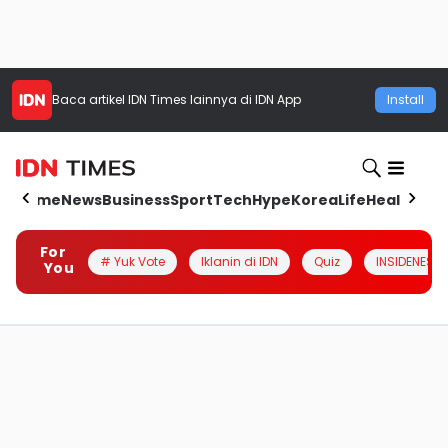
Baca artikel
IDN Times
lainnya di IDN App
Install
Home
News
Business
Sport
Tech
Hype
Korea
Life
Health
Aut
For
# Yuk Vote
Iklanin di IDN
Quiz
INSIDENESIA
You