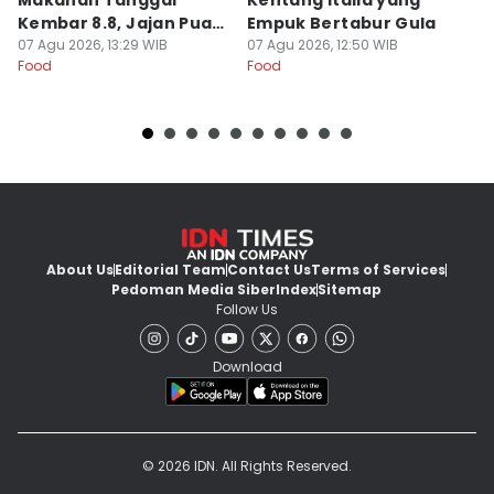
Makanan Tanggal
Kentang Italia yang
P
Kembar 8.8, Jajan Puas
Empuk Bertabur Gula
M
dan Cuan!
07 Agu 2026, 13:29 WIB
07 Agu 2026, 12:50 WIB
07
Food
Food
Fo
About Us
Editorial Team
Contact Us
Terms of Services
Pedoman Media Siber
Index
Sitemap
Follow Us
Download
© 2026 IDN. All Rights Reserved.