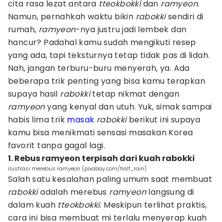
cita rasa lezat antara
tteokbokki
dan
ramyeon
.
Namun, pernahkah waktu bikin
rabokki
sendiri di
rumah,
ramyeon
-nya justru jadi lembek dan
hancur? Padahal kamu sudah mengikuti resep
yang ada, tapi teksturnya tetap tidak pas di lidah.
Nah, jangan terburu-buru menyerah, ya. Ada
beberapa trik penting yang bisa kamu terapkan
supaya hasil
rabokki
tetap nikmat dengan
ramyeon
yang kenyal dan utuh. Yuk, simak sampai
habis lima trik
masak
rabokki
berikut ini supaya
kamu bisa menikmati sensasi masakan Korea
favorit tanpa gagal lagi.
1. Rebus ramyeon terpisah dari kuah rabokki
ilustrasi merebus ramyeon (pixabay.com/half_rain)
Salah satu kesalahan paling umum saat membuat
rabokki
adalah merebus
ramyeon
langsung di
dalam kuah
tteokbokki
. Meskipun terlihat praktis,
cara ini bisa membuat mi terlalu menyerap kuah