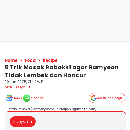
Home
Food
Recipe
5 Trik Masak Rabokki agar Ramyeon
Tidak Lembek dan Hancur
30 Jun 2025, 21:42 WIB
Sinta Listiyana
News
Channel
Add Us on Google
ilustrasi rabokki (vecteezy.com/Natthapon Ngamnithiporn)
Intinya Sih