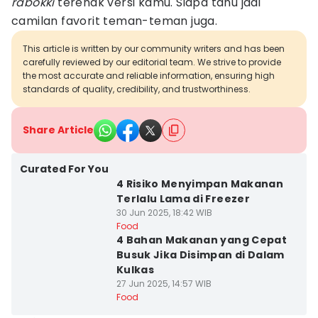
rabokki
terenak versi kamu. Siapa tahu jadi
camilan favorit teman-teman juga.
This article is written by our community writers and has been
carefully reviewed by our editorial team. We strive to provide
the most accurate and reliable information, ensuring high
standards of quality, credibility, and trustworthiness.
Share Article
Curated For You
4 Risiko Menyimpan Makanan
Terlalu Lama di Freezer
30 Jun 2025, 18:42 WIB
Food
4 Bahan Makanan yang Cepat
Busuk Jika Disimpan di Dalam
Kulkas
27 Jun 2025, 14:57 WIB
Food