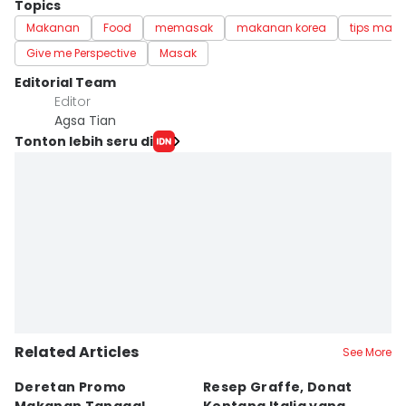
Topics
Makanan
Food
memasak
makanan korea
tips mak
Give me Perspective
Masak
Editorial Team
Editor
Agsa Tian
Tonton lebih seru di
Related Articles
See More
Deretan Promo
Resep Graffe, Donat
8