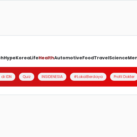
ch
Hype
Korea
Life
Health
Automotive
Food
Travel
Science
Me
 di IDN
Quiz
INSIDENESIA
#LokalBerdaya
Profil Dokter