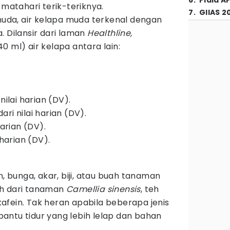
6
.
Piala A
 matahari terik-teriknya.
7
.
GIIAS 2
 muda, air kelapa muda terkenal dengan
. Dilansir dari laman
Healthline,
0 ml) air kelapa antara lain:
nilai harian (DV).
ri nilai harian (DV).
harian (DV).
 harian (DV).
n, bunga, akar, biji, atau buah tanaman
eh dari tanaman
Camellia sinensis
, teh
afein. Tak heran apabila beberapa jenis
antu tidur yang lebih lelap dan bahan