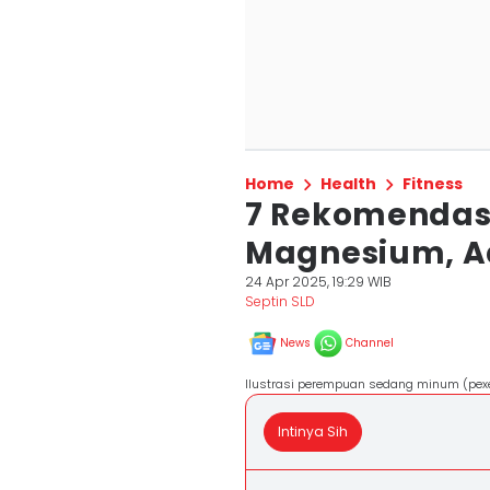
Home
Health
Fitness
7 Rekomendas
Magnesium, A
24 Apr 2025, 19:29 WIB
Septin SLD
News
Channel
Ilustrasi perempuan sedang minum (pex
Intinya Sih