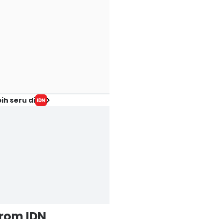
ih seru di
from IDN