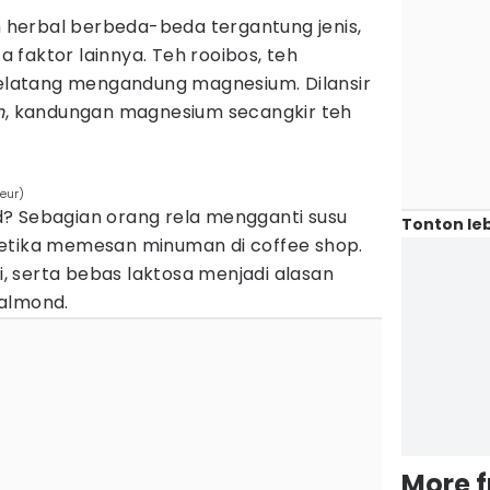
herbal berbeda-beda tergantung jenis,
faktor lainnya. Teh rooibos, teh
 jelatang mengandung magnesium. Dilansir
h
, kandungan magnesium secangkir teh
eur)
? Sebagian orang rela mengganti susu
Tonton leb
ketika memesan minuman di coffee shop.
zi, serta bebas laktosa menjadi alasan
 almond.
More 