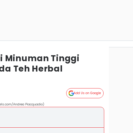
i Minuman Tinggi
da Teh Herbal
Add Us on Google
els.com/Andrea Piacquadio)