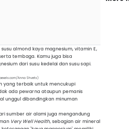
,
susu almond kaya magnesium, vitamin E,
, serta tembaga. Kamu juga bisa
ium dari susu kedelai dan susu sapi.
(pexels.com/Anna Shvets)
n yang terbaik untuk mencukupi
Tidak ada pewarna ataupun pemanis
al unggul dibandingkan minuman
dari sumber air alami juga mengandung
laman
Very Well Health
, sebagian air mineral
keterangan 'kaya magnesium' memiliki