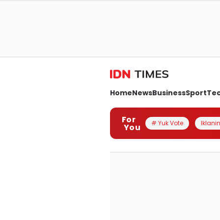
Home
News
Business
Sport
Te
For
# Yuk Vote
Iklanin
You