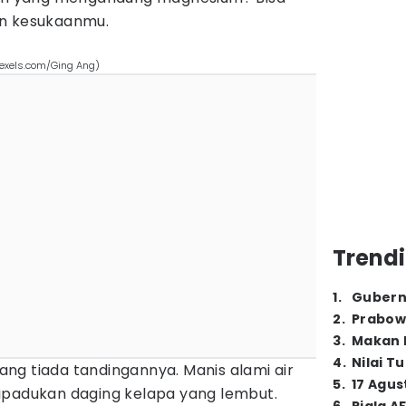
an kesukaanmu.
pexels.com/Ging Ang)
Trendi
1
.
Gubern
2
.
Prabow
3
.
Makan B
4
.
Nilai T
ng tiada tandingannya. Manis alami air
5
.
17 Agus
ipadukan daging kelapa yang lembut.