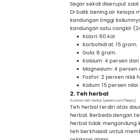
Segar sekali diseruput saat
Di balik bening air kelapa
kandungan tinggi kaliumnya
kandungan satu cangkir (24
Kalori: 60 kal
Karbohidrat: 15 gram.
Gula: 8 gram.
Kalsium: 4 persen dari 
Magnesium: 4 persen da
Fosfor: 2 persen nilai 
Kalium: 15 persen nilai
2. Teh herbal
Ilustrasi teh herbal (pexels.com/Teejay)
Teh herbal terdiri atas dau
herbal. Berbeda dengan t
herbal tidak mengandung k
teh berkhasiat untuk memb
relaksasi alami.