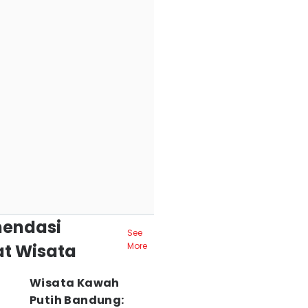
endasi
See
t Wisata
More
Wisata Kawah
Putih Bandung: