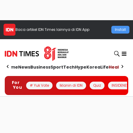
Baca artikel
IDN Times
lainnya di IDN App
Install
Home
News
Business
Sport
Tech
Hype
Korea
Life
Health
Aut
For
# Yuk Vote
Iklanin di IDN
Quiz
INSIDENESIA
You