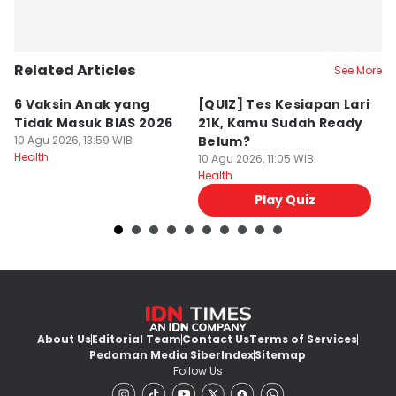
Related Articles
See More
6 Vaksin Anak yang
[QUIZ] Tes Kesiapan Lari
C
Tidak Masuk BIAS 2026
21K, Kamu Sudah Ready
M
10 Agu 2026, 13:59 WIB
Belum?
T
Health
10 Agu 2026, 11:05 WIB
10
Health
He
Play Quiz
About Us
Editorial Team
Contact Us
Terms of Services
Pedoman Media Siber
Index
Sitemap
Follow Us