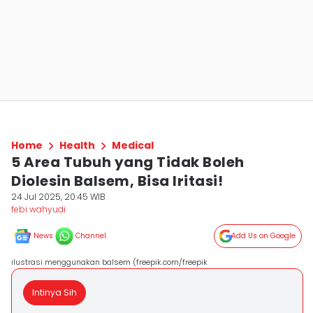
Home
Health
Medical
5 Area Tubuh yang Tidak Boleh
Diolesin Balsem, Bisa Iritasi!
24 Jul 2025, 20:45 WIB
febi wahyudi
News
Channel
Add Us on Google
ilustrasi menggunakan balsem (freepik.com/freepik
Intinya Sih