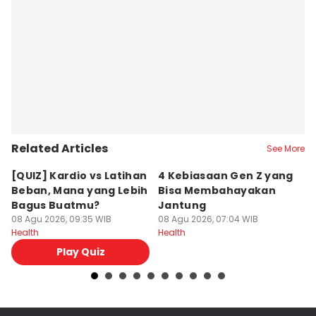
Related Articles
See More
[QUIZ] Kardio vs Latihan
4 Kebiasaan Gen Z yang
T
Beban, Mana yang Lebih
Bisa Membahayakan
B
Bagus Buatmu?
Jantung
M
08 Agu 2026, 09:35 WIB
08 Agu 2026, 07:04 WIB
08
Health
Health
He
Play Quiz