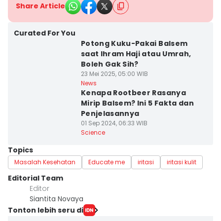
Share Article
Curated For You
Potong Kuku-Pakai Balsem
saat Ihram Haji atau Umrah,
Boleh Gak Sih?
23 Mei 2025, 05:00 WIB
News
Kenapa Rootbeer Rasanya
Mirip Balsem? Ini 5 Fakta dan
Penjelasannya
01 Sep 2024, 06:33 WIB
Science
Topics
Masalah Kesehatan
Educate me
iritasi
iritasi kulit
Editorial Team
Editor
Siantita Novaya
Tonton lebih seru di