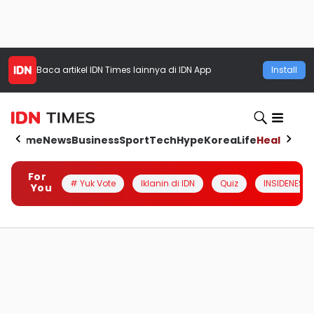
Baca artikel
IDN Times
lainnya di IDN App
Install
Home
News
Business
Sport
Tech
Hype
Korea
Life
Health
Aut
For
# Yuk Vote
Iklanin di IDN
Quiz
INSIDENESIA
You