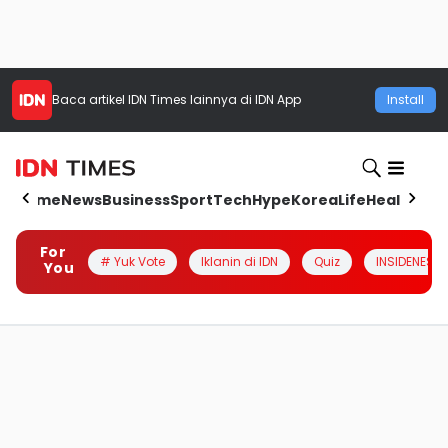
Baca artikel
IDN Times
lainnya di IDN App
Install
Home
News
Business
Sport
Tech
Hype
Korea
Life
Health
Aut
For
# Yuk Vote
Iklanin di IDN
Quiz
INSIDENESIA
You