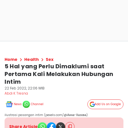
Home
Health
Sex
5 Hal yang Perlu Dimaklumi saat
Pertama Kali Melakukan Hubungan
Intim
22 Feb 2022, 22:06 WIB
Abdi K Tresna
News
Channel
Add Us on Google
ilustrasi pasangan intim (pexels.com/@Анна-Хазова)
Share Article