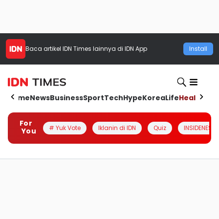
Baca artikel
IDN Times
lainnya di IDN App
Install
Home
News
Business
Sport
Tech
Hype
Korea
Life
Health
Aut
For
# Yuk Vote
Iklanin di IDN
Quiz
INSIDENESIA
You