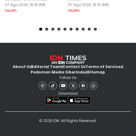
Maksimal
07 Agu 2026, 18:15 WIB
07 Agu 2026, 18:15 WIB
07
Health
Health
He
About Us
Editorial Team
Contact Us
Terms of Services
Pedoman Media Siber
Index
Sitemap
Follow Us
Download
© 2026 IDN. All Rights Reserved.