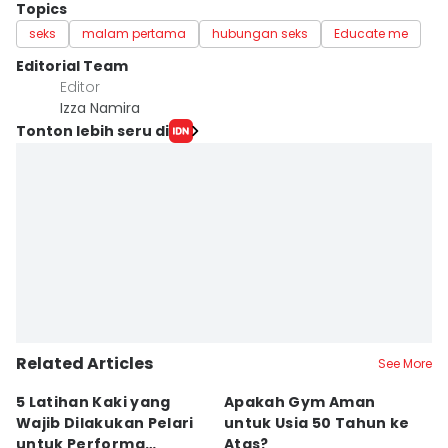
Topics
seks
malam pertama
hubungan seks
Educate me
Editorial Team
Editor
Izza Namira
Tonton lebih seru di
Related Articles
See More
5 Latihan Kaki yang
Apakah Gym Aman
P
Wajib Dilakukan Pelari
untuk Usia 50 Tahun ke
N
untuk Performa
Atas?
B