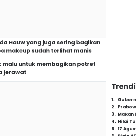
nda Hauw yang juga sering bagikan
pa makeup sudah terlihat manis
i gak malu untuk membagikan potret
a jerawat
Trendi
1
.
Gubern
2
.
Prabow
3
.
Makan B
4
.
Nilai T
5
.
17 Agus