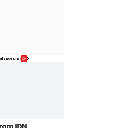
ih seru di
from IDN