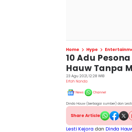
Home
Hype
Entertainm
10 Adu Pesona 
Hauw Tanpa Ma
23 Agu 2021, 12:28 WIB
Erfah Nanda
News
Channel
Dinda Hauw (berbagai sumber) dan Lesti 
Share Article
Lesti Kejora
dan
Dinda Hau