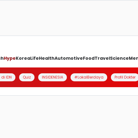
ch
Hype
Korea
Life
Health
Automotive
Food
Travel
Science
Me
 di IDN
Quiz
INSIDENESIA
#LokalBerdaya
Profil Dokter