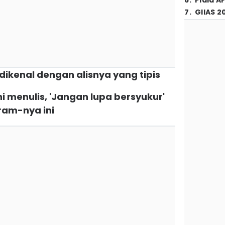
6
.
Piala A
7
.
GIIAS 2
i dikenal dengan alisnya yang tipis
ini menulis, 'Jangan lupa bersyukur'
ram-nya ini