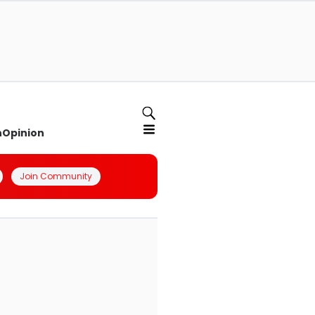
n
Opinion
Join Community