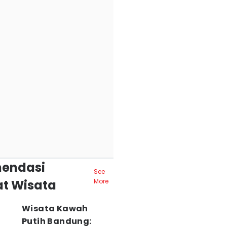
endasi
See
t Wisata
More
Wisata Kawah
Putih Bandung: