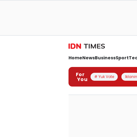
Home
News
Business
Sport
Te
For
# Yuk Vote
Iklanin
You