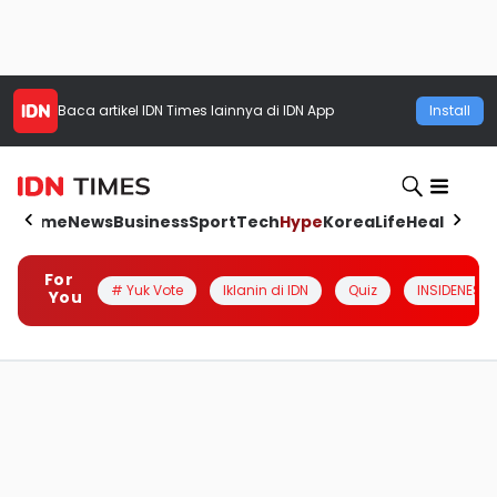
Baca artikel
IDN Times
lainnya di IDN App
Install
Home
News
Business
Sport
Tech
Hype
Korea
Life
Health
Aut
For
# Yuk Vote
Iklanin di IDN
Quiz
INSIDENESIA
You