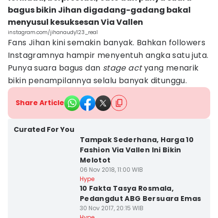
bagus bikin Jihan digadang-gadang bakal
menyusul kesuksesan Via Vallen
instagram.com/jihanaudy123_real
Fans Jihan kini semakin banyak. Bahkan followers
Instagramnya hampir menyentuh angka satu juta.
Punya suara bagus dan
stage act
yang menarik
bikin penampilannya selalu banyak ditunggu.
Share Article
Curated For You
Tampak Sederhana, Harga 10
Fashion Via Vallen Ini Bikin
Melotot
06 Nov 2018, 11:00 WIB
Hype
10 Fakta Tasya Rosmala,
Pedangdut ABG Bersuara Emas
30 Nov 2017, 20:15 WIB
Hype