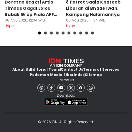
Deretan Reaksi Artis
8 Potret Sadia Khateeb
MD
Timnas Gagal Lolos
Liburan di Bhaderwah,
Fi
Babak Grup Piala AFF
Kampung Halamannya
De
2026
08 Agu 2026, 12:34 WIB
08 Agu 2026, 11:34 WIB
08
Hype
Hype
Hy
About Us
Editorial Team
Contact Us
Terms of Services
Pedoman Media Siber
Index
Sitemap
Follow Us
Download
© 2026 IDN. All Rights Reserved.