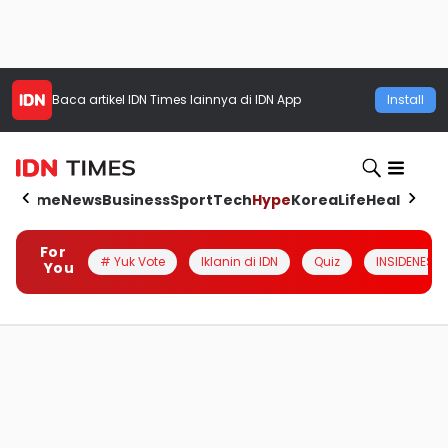
Baca artikel
IDN Times
lainnya di IDN App
Install
Home
News
Business
Sport
Tech
Hype
Korea
Life
Health
Aut
For
# Yuk Vote
Iklanin di IDN
Quiz
INSIDENESIA
You