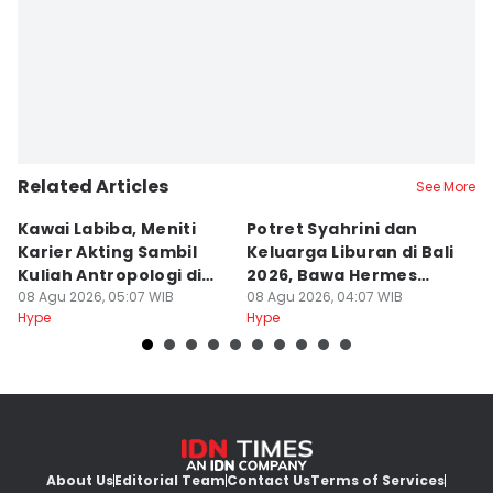
Related Articles
See More
Kawai Labiba, Meniti
Potret Syahrini dan
7
Karier Akting Sambil
Keluarga Liburan di Bali
Au
Kuliah Antropologi di
2026, Bawa Hermes
B
Jogja
08 Agu 2026, 05:07 WIB
Mantai
08 Agu 2026, 04:07 WIB
K
08
Hype
Hype
Hy
About Us
Editorial Team
Contact Us
Terms of Services