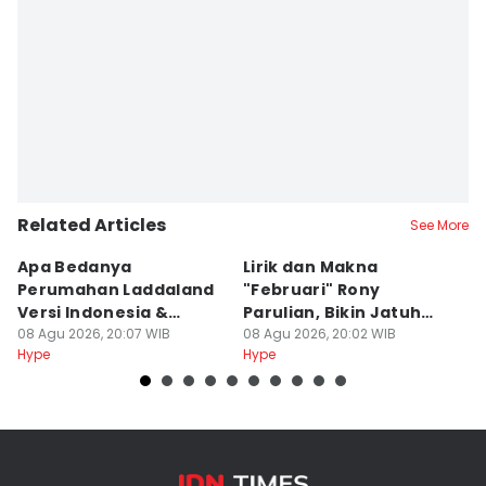
Related Articles
See More
Apa Bedanya
Lirik dan Makna
8
Perumahan Laddaland
"Februari" Rony
M
Versi Indonesia &
Parulian, Bikin Jatuh
h
Thailand?
08 Agu 2026, 20:07 WIB
Cinta?
08 Agu 2026, 20:02 WIB
08
Hype
Hype
Hy