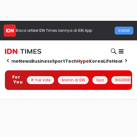
Baca artikel
IDN Times
lainnya di IDN App
Install
Home
News
Business
Sport
Tech
Hype
Korea
Life
Health
Aut
For
# Yuk Vote
Iklanin di IDN
Quiz
INSIDENESIA
You