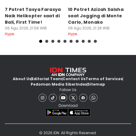
7 Potret Tasya Farasya
10 Potret Azizah Salsha
1
Naik Helikopter saat di
saat Jogging di Monte
L
Bali, First Time!
Carlo, Monako
S
06 Agu 2026, 21:58 WIB
06 Agu 2026, 21:28 WIB
06
Hype
Hype
Hy
About Us
Editorial Team
Contact Us
Terms of Services
Pedoman Media Siber
Index
Sitemap
Follow Us
Download
© 2026 IDN. All Rights Reserved.