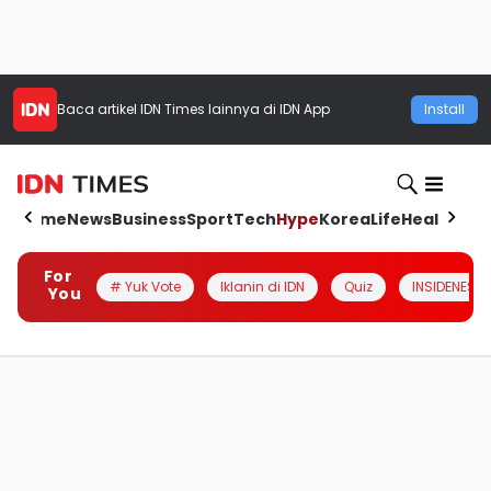
Baca artikel
IDN Times
lainnya di IDN App
Install
Home
News
Business
Sport
Tech
Hype
Korea
Life
Health
Aut
For
# Yuk Vote
Iklanin di IDN
Quiz
INSIDENESIA
You