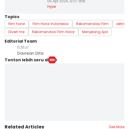
05 Apr 2024, 13:07 WIB
Hype
Topics
film horor
Film Horor Indonesia
Rekomendasi Film
aktris 
Divert me
Rekomendasi Film Horor
Menjelang Ajal
Editorial Team
Editor
Davrean Dita
Tonton lebih seru di
Related Articles
See More