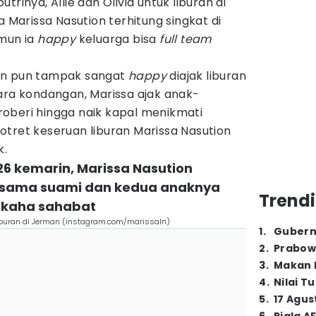
trinya, Allie dan Olivia untuk liburan di
a Marissa Nasution terhitung singkat di
amun ia
happy
keluarga bisa
full team
on pun tampak sangat
happy
diajak liburan
ara kondangan, Marissa ajak anak-
oberi hingga naik kapal menikmati
otret keseruan liburan Marissa Nasution
k.
26 kemarin, Marissa Nasution
rsama suami dan kedua anaknya
Trendi
ikaha sahabat
iburan di Jerman (instagram.com/marissaln)
1
.
Gubern
2
.
Prabow
3
.
Makan B
4
.
Nilai T
5
.
17 Agus