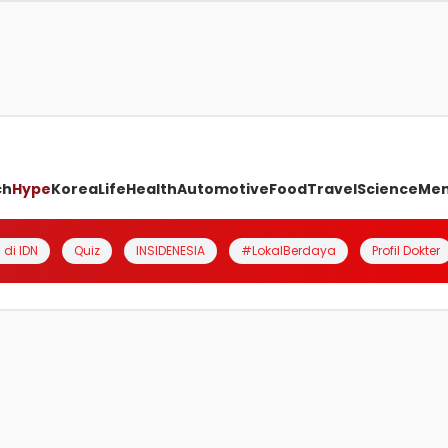
ch
Hype
Korea
Life
Health
Automotive
Food
Travel
Science
Me
 di IDN
Quiz
INSIDENESIA
#LokalBerdaya
Profil Dokter