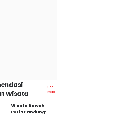
endasi
See
t Wisata
More
Wisata Kawah
Putih Bandung: