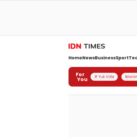
Home
News
Business
Sport
Te
For
# Yuk Vote
Iklanin
You