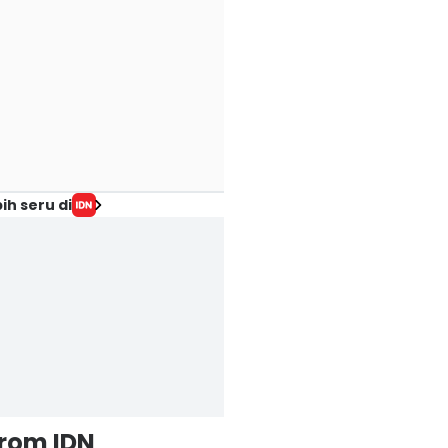
ih seru di
from IDN