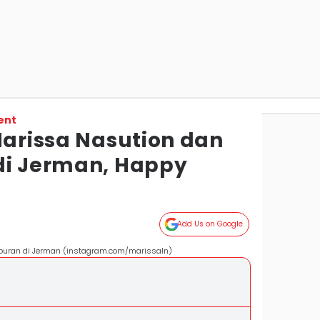
ent
Marissa Nasution dan
di Jerman, Happy
Add Us on Google
iburan di Jerman (instagram.com/marissaln)