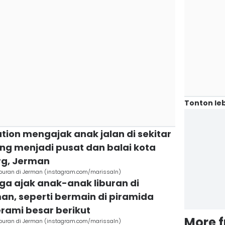
Tonton leb
ution mengajak anak jalan di sekitar
g menjadi pusat dan balai kota
g, Jerman
iburan di Jerman (instagram.com/marissaln)
uga ajak anak-anak liburan di
n, seperti bermain di piramida
erami besar berikut
More 
iburan di Jerman (instagram.com/marissaln)