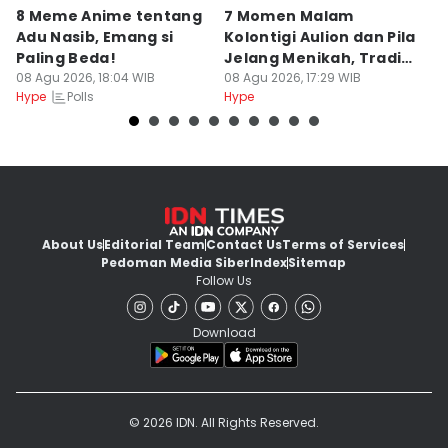
8 Meme Anime tentang
7 Momen Malam
8
Adu Nasib, Emang si
Kolontigi Aulion dan Pila
M
Paling Beda!
Jelang Menikah, Tradisi
p
08 Agu 2026, 18:04 WIB
Adat Kaili
08 Agu 2026, 17:29 WIB
08
Polls
Hype
Hype
Hy
About Us
Editorial Team
Contact Us
Terms of Services
Pedoman Media Siber
Index
Sitemap
Follow Us
Download
© 2026 IDN. All Rights Reserved.