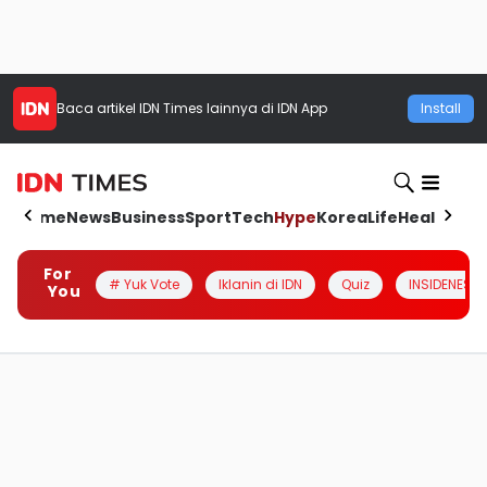
Baca artikel
IDN Times
lainnya di IDN App
Install
Home
News
Business
Sport
Tech
Hype
Korea
Life
Health
Aut
For
# Yuk Vote
Iklanin di IDN
Quiz
INSIDENESIA
You