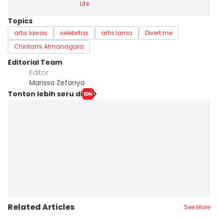
Life
Topics
artis lawas
selebritas
artis lama
Divert me
Chintami Atmanagara
Editorial Team
Editor
Marissa Zefanya
Tonton lebih seru di
Related Articles
See More