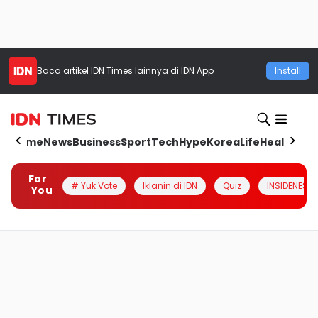
Baca artikel
IDN Times
lainnya di IDN App
Install
Home
News
Business
Sport
Tech
Hype
Korea
Life
Health
Aut
For
# Yuk Vote
Iklanin di IDN
Quiz
INSIDENESIA
You