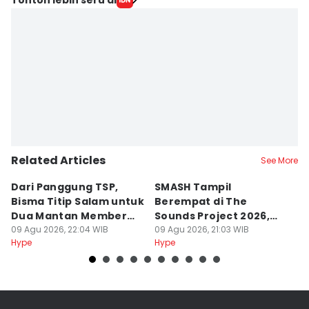
Related Articles
See More
Dari Panggung TSP,
SMASH Tampil
6
Bisma Titip Salam untuk
Berempat di The
R
Dua Mantan Member
Sounds Project 2026,
d
SMASH
09 Agu 2026, 22:04 WIB
Rafael Sakit DBD-Tipes
09 Agu 2026, 21:03 WIB
09
Hype
Hype
Hy