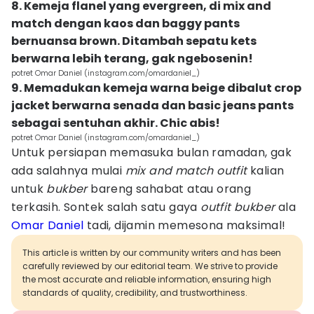
8. Kemeja flanel yang evergreen, di mix and
match dengan kaos dan baggy pants
bernuansa brown. Ditambah sepatu kets
berwarna lebih terang, gak ngebosenin!
potret Omar Daniel (instagram.com/omardaniel_)
9. Memadukan kemeja warna beige dibalut crop
jacket berwarna senada dan basic jeans pants
sebagai sentuhan akhir. Chic abis!
potret Omar Daniel (instagram.com/omardaniel_)
Untuk persiapan memasuka bulan ramadan, gak
ada salahnya mulai
mix and match outfit
kalian
untuk
bukber
bareng sahabat atau orang
terkasih. Sontek salah satu gaya
outfit bukber
ala
Omar Daniel
tadi, dijamin memesona maksimal!
This article is written by our community writers and has been
carefully reviewed by our editorial team. We strive to provide
the most accurate and reliable information, ensuring high
standards of quality, credibility, and trustworthiness.