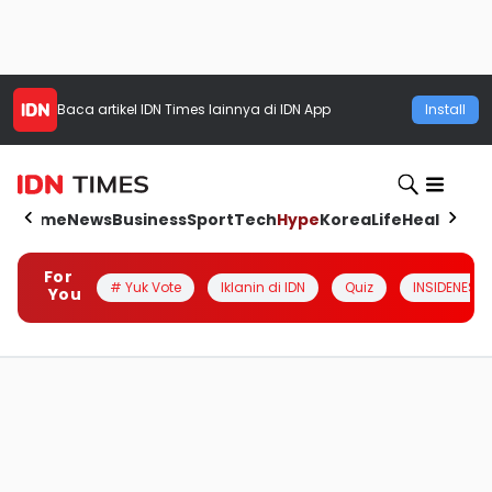
Baca artikel
IDN Times
lainnya di IDN App
Install
Home
News
Business
Sport
Tech
Hype
Korea
Life
Health
Aut
For
# Yuk Vote
Iklanin di IDN
Quiz
INSIDENESIA
You