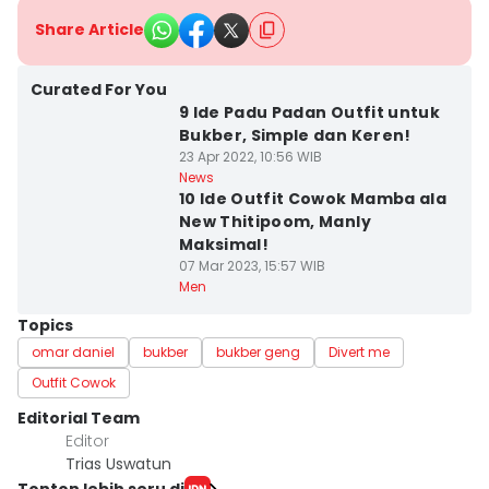
Share Article
Curated For You
9 Ide Padu Padan Outfit untuk
Bukber, Simple dan Keren!
23 Apr 2022, 10:56 WIB
News
10 Ide Outfit Cowok Mamba ala
New Thitipoom, Manly
Maksimal!
07 Mar 2023, 15:57 WIB
Men
Topics
omar daniel
bukber
bukber geng
Divert me
Outfit Cowok
Editorial Team
Editor
Trias Uswatun
Tonton lebih seru di