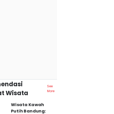
endasi
See
t Wisata
More
Wisata Kawah
Putih Bandung: