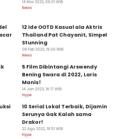
14 Mar 2023, 09:01 WIB
News
del
12 Ide OOTD Kasual ala Aktris
Oscar
Thailand Pat Chayanit, Simpel
Stunning
08 Feb 2023, 19:00 WIB
News
ik
5 Film Dibintangi Arswendy
Bening Swara di 2022, Laris
Manis!
14 Jan 2023, 16:17 WIB
Hype
uksi
10 Serial Lokal Terbaik, Dijamin
Serunya Gak Kalah sama
Drakor!
22 Agu 2022, 19:51 WIB
Hype