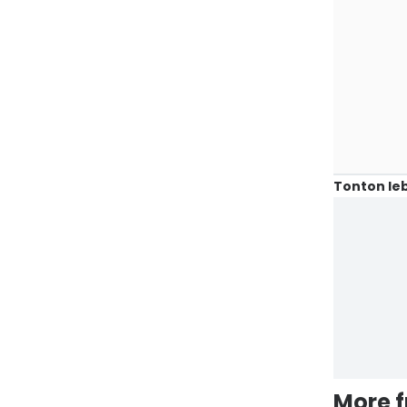
Tonton leb
More 