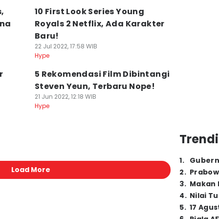
,
10 First Look Series Young
ena
Royals 2 Netflix, Ada Karakter
Baru!
22 Jul 2022, 17:58 WIB
Hype
r
5 Rekomendasi Film Dibintangi
Steven Yeun, Terbaru Nope!
21 Jun 2022, 12:18 WIB
Hype
Trendi
1
.
Gubern
Load More
2
.
Prabow
3
.
Makan B
4
.
Nilai T
5
.
17 Agus