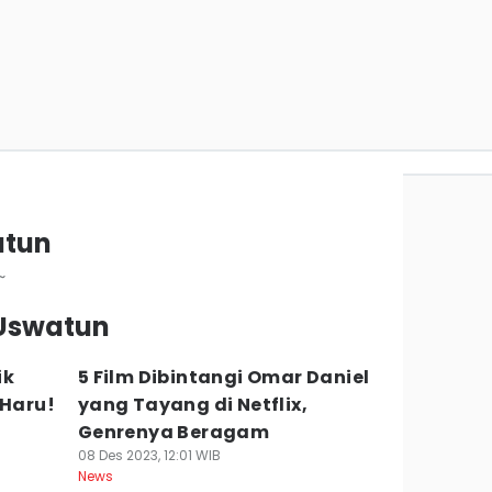
atun
~
 Uswatun
ik
5 Film Dibintangi Omar Daniel
 Haru!
yang Tayang di Netflix,
Genrenya Beragam
08 Des 2023, 12:01 WIB
News