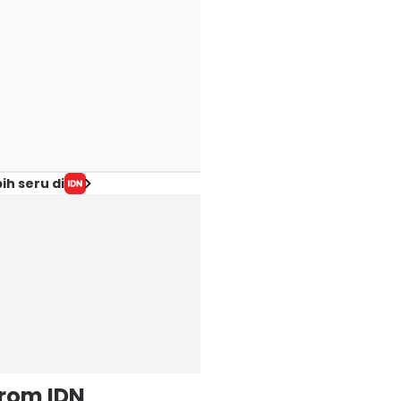
ih seru di
from IDN