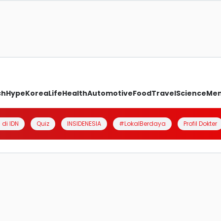
ch
Hype
Korea
Life
Health
Automotive
Food
Travel
Science
Me
 di IDN
Quiz
INSIDENESIA
#LokalBerdaya
Profil Dokter