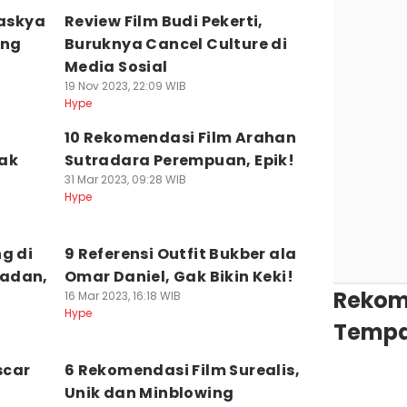
Taskya
Review Film Budi Pekerti,
ang
Buruknya Cancel Culture di
Media Sosial
19 Nov 2023, 22:09 WIB
Hype
10 Rekomendasi Film Arahan
Gak
Sutradara Perempuan, Epik!
31 Mar 2023, 09:28 WIB
Hype
g di
9 Referensi Outfit Bukber ala
madan,
Omar Daniel, Gak Bikin Keki!
Rekom
16 Mar 2023, 16:18 WIB
Hype
Tempa
scar
6 Rekomendasi Film Surealis,
Unik dan Minblowing