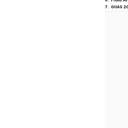
6
.
Piala A
7
.
GIIAS 2