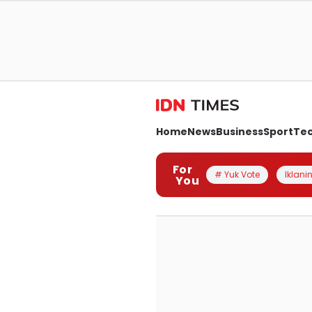
Home
News
Business
Sport
Te
For
# Yuk Vote
Iklanin
You