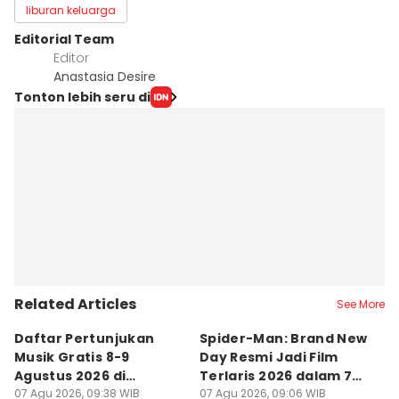
liburan keluarga
Editorial Team
Editor
Anastasia Desire
Tonton lebih seru di
Related Articles
See More
Daftar Pertunjukan
Spider-Man: Brand New
P
Musik Gratis 8-9
Day Resmi Jadi Film
M
Agustus 2026 di
Terlaris 2026 dalam 7
F
Jakarta, Ada Afgan
07 Agu 2026, 09:38 WIB
Hari
07 Agu 2026, 09:06 WIB
C
07