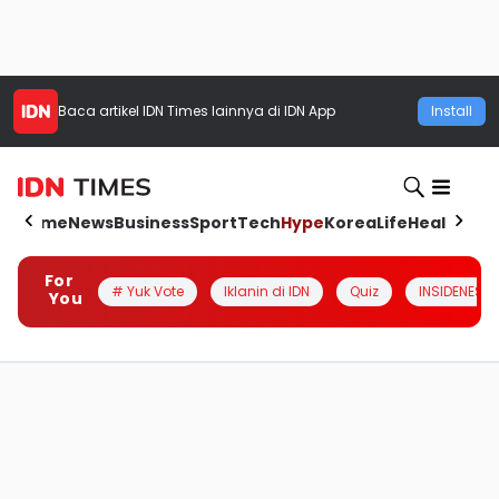
Baca artikel
IDN Times
lainnya di IDN App
Install
Home
News
Business
Sport
Tech
Hype
Korea
Life
Health
Aut
For
# Yuk Vote
Iklanin di IDN
Quiz
INSIDENESIA
You