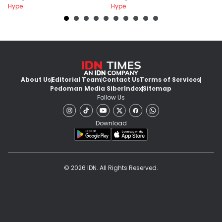
Hype
Hype
Hy
About Us
Editorial Team
Contact Us
Terms of Services
Pedoman Media Siber
Index
Sitemap
Follow Us
Download
© 2026 IDN. All Rights Reserved.