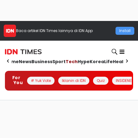
Baca artikel
IDN Times
lainnya di IDN App
Install
Home
News
Business
Sport
Tech
Hype
Korea
Life
Health
Aut
For
# Yuk Vote
Iklanin di IDN
Quiz
INSIDENESIA
You