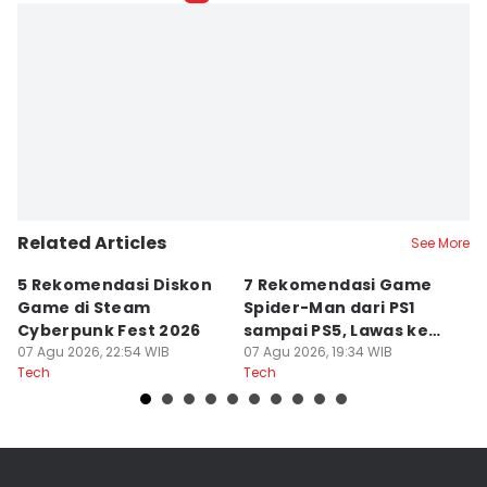
Related Articles
See More
5 Rekomendasi Diskon
7 Rekomendasi Game
Sp
Game di Steam
Spider-Man dari PS1
M
Cyberpunk Fest 2026
sampai PS5, Lawas ke
I
07 Agu 2026, 22:54 WIB
Modern
07 Agu 2026, 19:34 WIB
07
Tech
Tech
Te