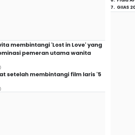
6
.
Piala A
7
.
GIIAS 2
ita membintangi 'Lost in Love' yang
minasi pemeran utama wanita
)
at setelah membintangi film laris '5
)