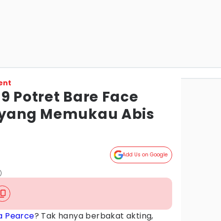
ent
9 Potret Bare Face
e yang Memukau Abis
Add Us on Google
)
a Pearce
? Tak hanya berbakat akting,