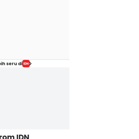
ih seru di
from IDN