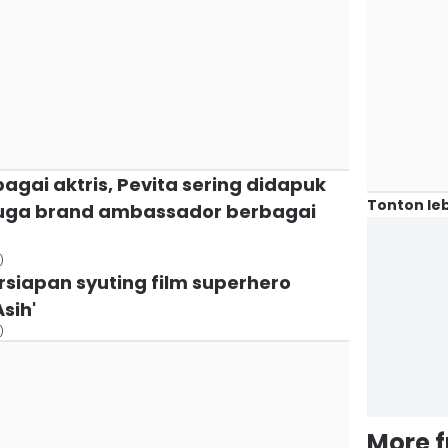
agai aktris, Pevita sering didapuk
Tonton leb
n juga brand ambassador berbagai
)
ersiapan syuting film superhero
sih'
)
More 