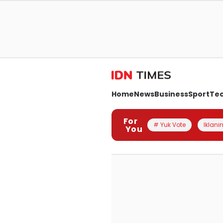
Home
News
Business
Sport
Te
For
# Yuk Vote
Iklanin
You