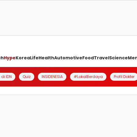
ch
Hype
Korea
Life
Health
Automotive
Food
Travel
Science
Me
 di IDN
Quiz
INSIDENESIA
#LokalBerdaya
Profil Dokter