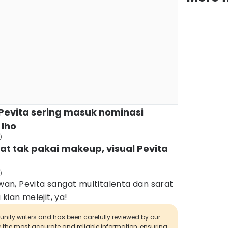
Pevita sering masuk nominasi
 lho
)
aat tak pakai makeup, visual Pevita
)
n, Pevita sangat multitalenta dan sarat
kian melejit, ya!
munity writers and has been carefully reviewed by our
de the most accurate and reliable information, ensuring