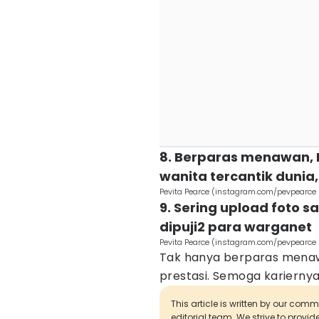
8. Berparas menawan, 
wanita tercantik dunia,
Pevita Pearce (instagram.com/pevpearce 
9. Sering upload foto s
dipuji2 para warganet
Pevita Pearce (instagram.com/pevpearce 
Tak hanya berparas menawa
prestasi. Semoga kariernya 
This article is written by our com
editorial team. We strive to provi