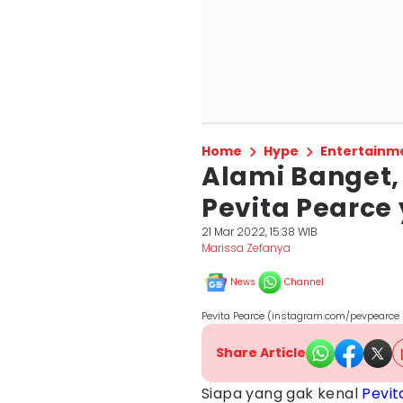
Home
Hype
Entertainm
Alami Banget, 
Pevita Pearc
21 Mar 2022, 15:38 WIB
Marissa Zefanya
News
Channel
Pevita Pearce (instagram.com/pevpearce 
Share Article
Siapa yang gak kenal
Pevit