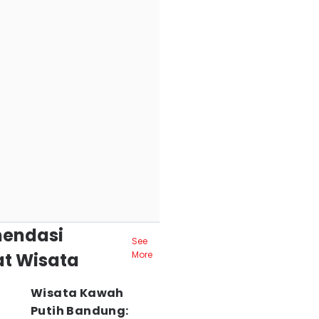
endasi
See
t Wisata
More
Wisata Kawah
Putih Bandung: