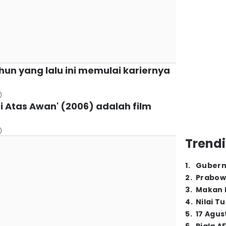
tahun yang lalu ini memulai kariernya
)
i Atas Awan' (2006) adalah film
)
Trendi
1
.
Gubern
2
.
Prabow
3
.
Makan B
4
.
Nilai T
5
.
17 Agus