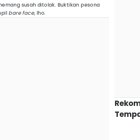
 memang susah ditolak. Buktikan pesona
mpil
bare face,
lho.
Rekom
Tempa