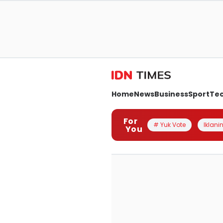
Home
News
Business
Sport
Te
For
# Yuk Vote
Iklanin
You