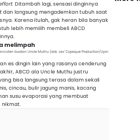
effort
. Ditambah lagi, sensasi dinginnya
t dan langsung mengademkan tubuh saat
ya. Karena itulah, gak heran bila banyak
tuh lebih memilih membeli ABCD
innya.
ya melimpah
onsisten buatan Uncle Muthu (dok. Les' Copaque Production/Upin
an es dingin lain yang rasanya cenderung
khir, ABCD ala Uncle Muthu justru
ang bisa langsung terasa dalam sekali
nis, cincau, bulir jagung manis, kacang
han susu evaporasi yang membuat
 nikmat.