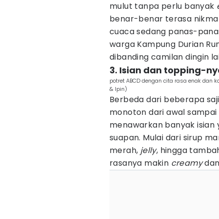
mulut tanpa perlu banyak
benar-benar terasa nikma
cuaca sedang panas-panasn
warga Kampung Durian Run
dibanding camilan dingin la
3. Isian dan topping-n
potret ABCD dengan cita rasa enak dan k
& Ipin)
Berbeda dari beberapa saji
monoton dari awal sampai a
menawarkan banyak isian y
suapan. Mulai dari sirup ma
merah,
jelly
, hingga tamba
rasanya makin
creamy
dan