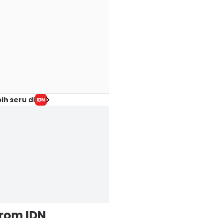
ih seru di
from IDN