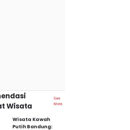
endasi
See
t Wisata
More
Wisata Kawah
Putih Bandung: