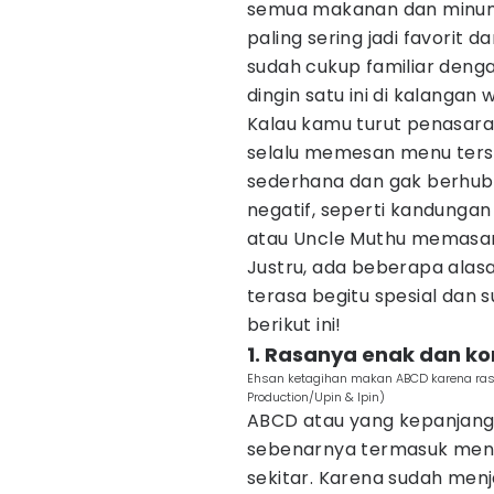
semua makanan dan minuma
paling sering jadi favorit 
sudah cukup familiar den
dingin satu ini di kalanga
Kalau kamu turut penasar
selalu memesan menu ters
sederhana dan gak berhub
negatif, seperti kandunga
atau Uncle Muthu memasang
Justru, ada beberapa ala
terasa begitu spesial dan 
berikut ini!
1. Rasanya enak dan ko
Ehsan ketagihan makan ABCD karena rasa
Production/Upin & Ipin)
ABCD atau yang kepanjanga
sebenarnya termasuk menu
sekitar. Karena sudah menj