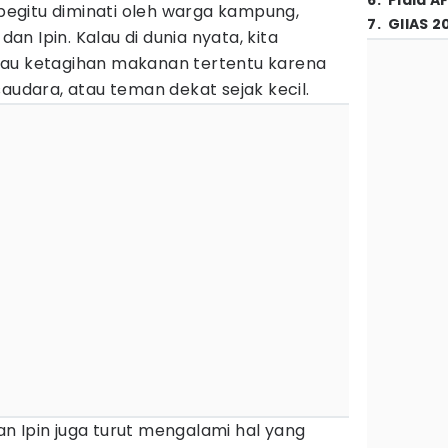
6
.
Piala A
i begitu diminati oleh warga kampung,
7
.
GIIAS 2
dan Ipin. Kalau di dunia nyata, kita
tau ketagihan makanan tertentu karena
saudara, atau teman dekat sejak kecil.
n Ipin juga turut mengalami hal yang