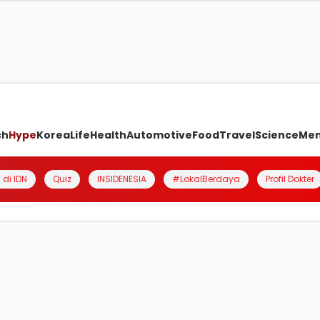
ch
Hype
Korea
Life
Health
Automotive
Food
Travel
Science
Me
 di IDN
Quiz
INSIDENESIA
#LokalBerdaya
Profil Dokter