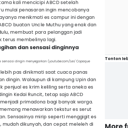
tama kali mencicipi ABCD setelah
stru mulai penasaran ingin mencobanya
bayanya menikmati es campur ini dengan
a ABCD buatan Uncle Muthu yang enak dan
dulu, membuat para pelanggan jadi
 terus membelinya lagi.
tagihan dan sensasi dinginnya
Tonton leb
ta sensasi dingin menyegarkan (youtube.com/Les' Copaque
lebih pas dinikmati saat cuaca panas
an dingin. Walaupun di kampung Upin dan
 penjual es krim keliling serta aneka es
ndingin Kedai Runcit, tetap saja ABCD
 menjadi primadona bagi banyak warga.
 memang menawarkan tekstur es serut
an. Sensasinya mirip seperti menggigit es
ut, mudah dikunyah, dan cepat meleleh di
More 