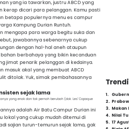
n yang ia tawarkan, justru ABCD yang
dan kerap dicari para pelanggan. Kamu pasti
gan betapa populernya menu es campur
n warga Kampung Durian Runtuh.
an mengapa para warga begitu suka dan
ebut, jawabannya sebenarnya cukup
ungan dengan hal-hal aneh ataupun
n bahan berbahaya yang bikin kecanduan
 jimat penarik pelanggan di kedainya.
san masuk akal yang membuat ABCD
sulit ditolak. Yuk, simak pembahasannya
Trendi
nsisten sejak lama
1
.
Gubern
nya yang enak dan tak pernah berubah (dok. Les' Copaque
2
.
Prabow
3
.
Makan B
nnya adalah Air Batu Campur Durian ini
4
.
Nilai T
 lokal yang cukup mudah ditemui di
5
.
17 Agus
adi sajian turun-temurun sejak lama, gak