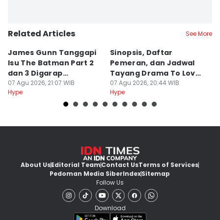
Related Articles
See More
James Gunn Tanggapi
Sinopsis, Daftar
Bi
Isu The Batman Part 2
Pemeran, dan Jadwal
C
dan 3 Digarap
Tayang Drama To Love
J
Bersamaan
07 Agu 2026, 21:07 WIB
and Cherish
07 Agu 2026, 20:44 WIB
M
07
Hype
Hype
Hy
About Us
Editorial Team
Contact Us
Terms of Services
Pedoman Media Siber
Index
Sitemap
Follow Us
Download