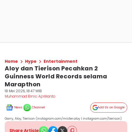
Home
Hype
Entertainment
Aloy dan Tierison Pecahkan 2
Guinness World Records selama
Marapthon
18 Mei 2026, 18:47 WIB
Muhammad Bimo Aprilianto
News
Channel
Add Us on Google
Garry, Aloy, Tierison (instagram.com/mister.aloy | instagram.com/tierison)
Share Article