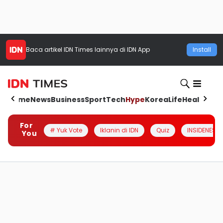
Baca artikel
IDN Times
lainnya di IDN App
Install
Home
News
Business
Sport
Tech
Hype
Korea
Life
Health
Aut
For
# Yuk Vote
Iklanin di IDN
Quiz
INSIDENESIA
You