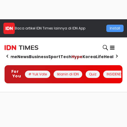
Baca artikel
IDN Times
lainnya di IDN App
Install
Home
News
Business
Sport
Tech
Hype
Korea
Life
Health
Aut
For
# Yuk Vote
Iklanin di IDN
Quiz
INSIDENESIA
You