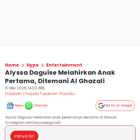
Home
Hype
Entertainment
Alyssa Daguise Melahirkan Anak
Pertama, Ditemani Al Ghazali
10 Mei 2026, 14:03 WIB
Elizabeth Chiquita Tuedestin Priwiratu
News
Channel
Add Us on Google
Alyssa Daguise melahirkan anak pertamanya bersama Al Ghazali
(instagram.com/alyssadaguise)
Intinya Sih