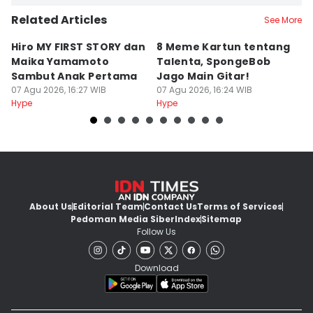
Related Articles
See More
Hiro MY FIRST STORY dan
8 Meme Kartun tentang
5
Maika Yamamoto
Talenta, SpongeBob
y
Sambut Anak Pertama
Jago Main Gitar!
s
07 Agu 2026, 16:27 WIB
07 Agu 2026, 16:24 WIB
M
07
Hype
Hype
Hy
About Us
Editorial Team
Contact Us
Terms of Services
Pedoman Media Siber
Index
Sitemap
Follow Us
Download