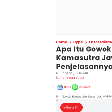
Home
Hype
Entertainm
Apa Itu Gowok
Kamasutra Jaw
Penjelasanny
17 Jun 2025, 09:14 WIB
Muhammad Yusuf
News
Channel
film Gowok: Kamasutra Jawa (dok. MVP P
Intinya Sih