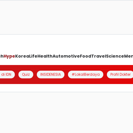
ch
Hype
Korea
Life
Health
Automotive
Food
Travel
Science
Me
 di IDN
Quiz
INSIDENESIA
#LokalBerdaya
Profil Dokter