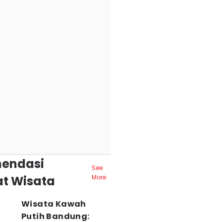
endasi
See
t Wisata
More
Wisata Kawah
Putih Bandung: