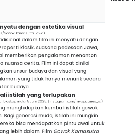
enyatu dengan estetika visual
res/Gowok: Kamasutra Jawa)
isional dalam film ini menyatu dengan
Properti klasik, suasana pedesaan Jawa,
okal memberikan pengalaman menonton
uansa cerita. Film ini dapat dinilai
kan unsur budaya dan visual yang
alaman yang tidak hanya menarik secara
 latar budaya.
i istilah yang terlupakan
di bioskop mulai 5 Juni 2025. (instagram.com/mvppictures_id)
sung menghidupkan kembali istilah gowok
 Bagi generasi muda, istilah ini mungkin
, mereka bisa mendapatkan pintu awal untuk
ang lebih dalam. Film
Gowok Kamasutra