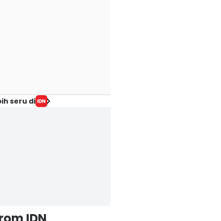
ih seru di
from IDN