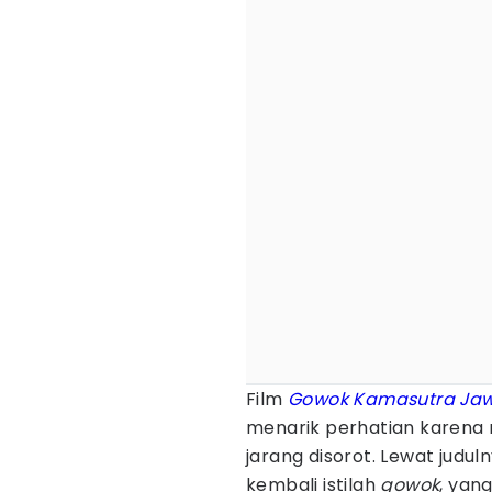
Film
Gowok Kamasutra Ja
menarik perhatian karena
jarang disorot. Lewat judul
kembali istilah
gowok
, yan