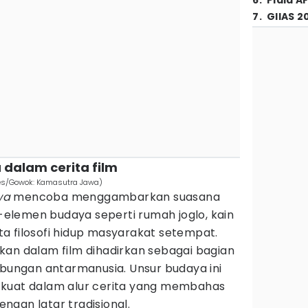
6
.
Piala A
7
.
GIIAS 2
 dalam cerita film
res/Gowok: Kamasutra Jawa)
wa
mencoba menggambarkan suasana
lemen budaya seperti rumah joglo, kain
erta filosofi hidup masyarakat setempat.
kan dalam film dihadirkan sebagai bagian
ubungan antarmanusia. Unsur budaya ini
 kuat dalam alur cerita yang membahas
gan latar tradisional.