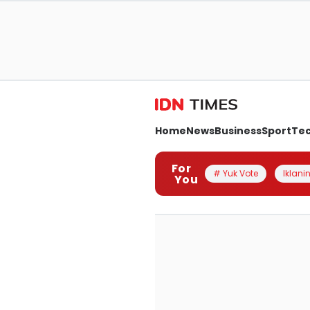
Home
News
Business
Sport
Te
For
# Yuk Vote
Iklanin
You