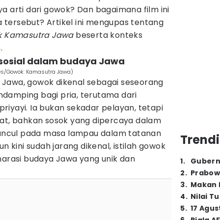
a arti dari gowok? Dan bagaimana film ini
tersebut? Artikel ini mengupas tentang
 Kamasutra Jawa
beserta konteks
.
sosial dalam budaya Jawa
res/Gowok: Kamasutra Jawa)
 Jawa, gowok dikenal sebagai seseorang
damping bagi pria, terutama dari
iyayi. Ia bukan sekadar pelayan, tetapi
hat, bahkan sosok yang dipercaya dalam
 muncul pada masa lampau dalam tatanan
Trendi
un kini sudah jarang dikenal, istilah gowok
narasi budaya Jawa yang unik dan
1
.
Gubern
2
.
Prabow
3
.
Makan B
4
.
Nilai T
5
.
17 Agus