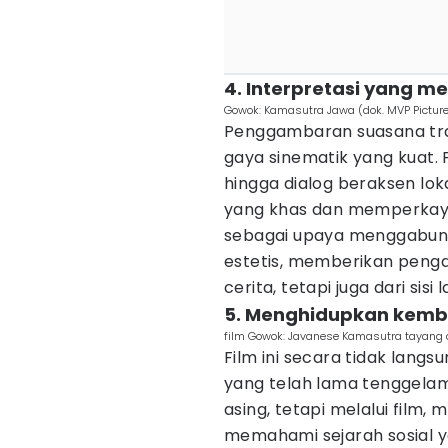
4. Interpretasi yang m
Gowok: Kamasutra Jawa (dok. MVP Pictu
Penggambaran suasana trad
gaya sinematik yang kuat. 
hingga dialog beraksen l
yang khas dan memperkaya n
sebagai upaya menggabung
estetis, memberikan peng
cerita, tetapi juga dari sisi
5. Menghidupkan kembal
film Gowok: Javanese Kamasutra tayang 
Film ini secara tidak lang
yang telah lama tenggelam.
asing, tetapi melalui film
memahami sejarah sosial y