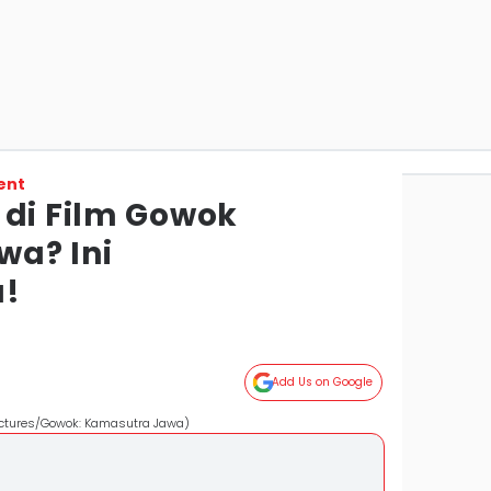
ent
 di Film Gowok
a? Ini
a!
Add Us on Google
ictures/Gowok: Kamasutra Jawa)