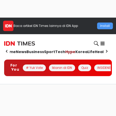
Baca artikel
IDN Times
lainnya di IDN App
Install
Home
News
Business
Sport
Tech
Hype
Korea
Life
Health
Aut
For
# Yuk Vote
Iklanin di IDN
Quiz
INSIDENESIA
You