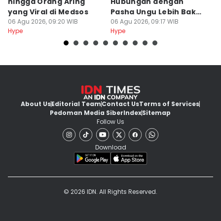
hingga Orang Aring
Hubungan dengan
D
yang Viral di Medsos
Pasha Ungu Lebih Bak
Pr
06 Agu 2026, 09:20 WIB
Profesional
06 Agu 2026, 09:17 WIB
06
Hype
Hype
Hy
About Us
Editorial Team
Contact Us
Terms of Services
Pedoman Media Siber
Index
Sitemap
Follow Us
Download
© 2026 IDN. All Rights Reserved.