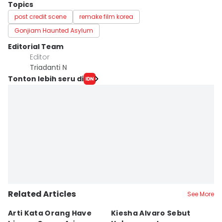
Topics
post credit scene
remake film korea
Gonjiam Haunted Asylum
Editorial Team
Editor
Triadanti N
Tonton lebih seru di
Related Articles
See More
Arti Kata Orang Have
Kiesha Alvaro Sebut
E