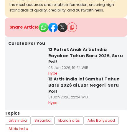
the most accurate and reliable information, ensuring high
standards of quality, credibility, and trustworthiness.
Share Article
Curated For You
12 Potret Anak Artis India
Rayakan Tahun Baru 2026, Seru
Pol!
03 Jan 2026, 19:24 WIB
Hype
12 Artis India Ini Sambut Tahun
Baru 2026 di Luar Negeri, Seru
Pol!
01 Jan 2026, 22:24 WIB
Hype
Topics
artis india
Sri Lanka
liburan artis
Artis Bollywood
Aktris India