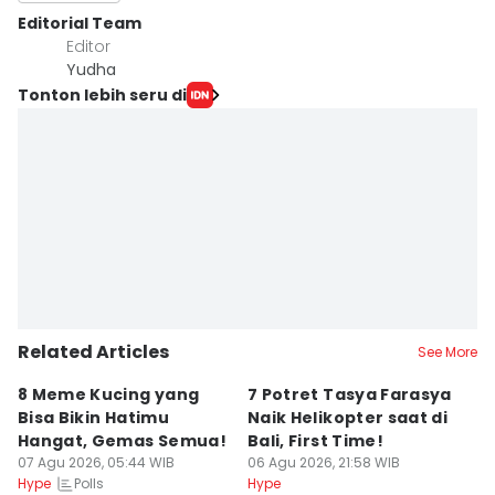
Editorial Team
Editor
Yudha ‎
Tonton lebih seru di
Related Articles
See More
8 Meme Kucing yang
7 Potret Tasya Farasya
10
Bisa Bikin Hatimu
Naik Helikopter saat di
s
Hangat, Gemas Semua!
Bali, First Time!
C
07 Agu 2026, 05:44 WIB
06 Agu 2026, 21:58 WIB
06
Polls
Hype
Hype
Hy