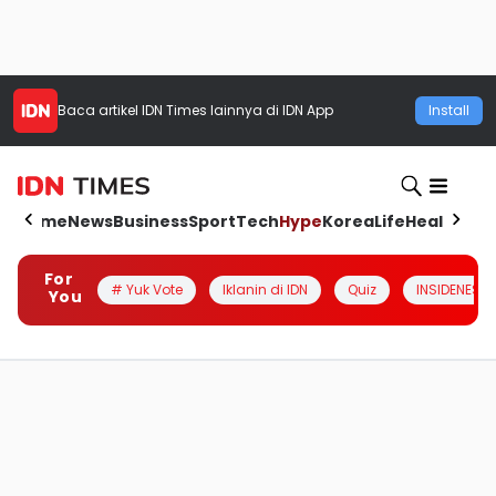
Baca artikel
IDN Times
lainnya di IDN App
Install
Home
News
Business
Sport
Tech
Hype
Korea
Life
Health
Aut
For
# Yuk Vote
Iklanin di IDN
Quiz
INSIDENESIA
You