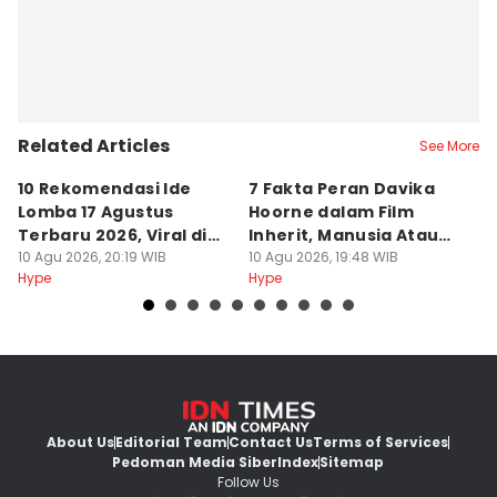
Related Articles
See More
10 Rekomendasi Ide
7 Fakta Peran Davika
3
Lomba 17 Agustus
Hoorne dalam Film
M
Terbaru 2026, Viral di
Inherit, Manusia Atau
H
Tiktok
10 Agu 2026, 20:19 WIB
Bukan?
10 Agu 2026, 19:48 WIB
10
Hype
Hype
Hy
About Us
Editorial Team
Contact Us
Terms of Services
Pedoman Media Siber
Index
Sitemap
Follow Us