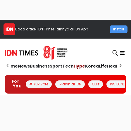
Baca artikel
IDN Times
lainnya di IDN App
Install
Home
News
Business
Sport
Tech
Hype
Korea
Life
Health
Aut
For
# Yuk Vote
Iklanin di IDN
Quiz
INSIDENESIA
You