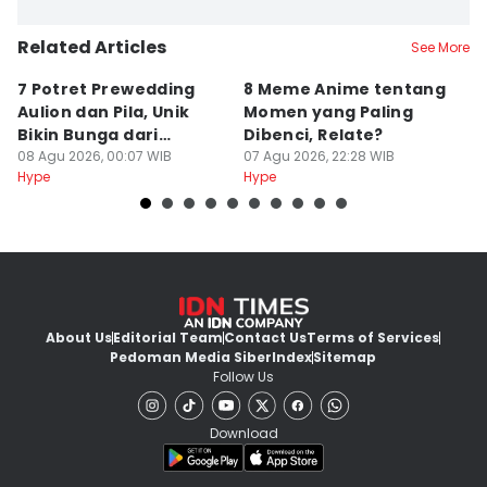
Related Articles
See More
7 Potret Prewedding
8 Meme Anime tentang
P
Aulion dan Pila, Unik
Momen yang Paling
T
Bikin Bunga dari
Dibenci, Relate?
H
Kardus!
08 Agu 2026, 00:07 WIB
07 Agu 2026, 22:28 WIB
R
07
Hype
Hype
Hy
About Us
Editorial Team
Contact Us
Terms of Services
Pedoman Media Siber
Index
Sitemap
Follow Us
Download