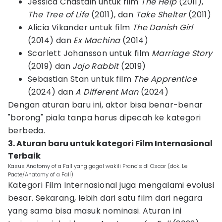
Jessica Chastain untuk film
The Help
(2011),
The Tree of Life
(2011), dan
Take Shelter
(2011)
Alicia Vikander untuk film
The Danish Girl
(2014) dan
Ex Machina
(2014)
Scarlett Johansson untuk film
Marriage Story
(2019) dan
Jojo Rabbit
(2019)
Sebastian Stan untuk film
The Apprentice
(2024) dan
A Different Man
(2024)
Dengan aturan baru ini, aktor bisa benar-benar
"borong" piala tanpa harus dipecah ke kategori
berbeda.
3. Aturan baru untuk kategori Film Internasional
Terbaik
Kasus Anatomy of a Fall yang gagal wakili Prancis di Oscar (dok. Le
Pacte/Anatomy of a Fall)
Kategori Film Internasional juga mengalami evolusi
besar. Sekarang, lebih dari satu film dari negara
yang sama bisa masuk nominasi. Aturan ini