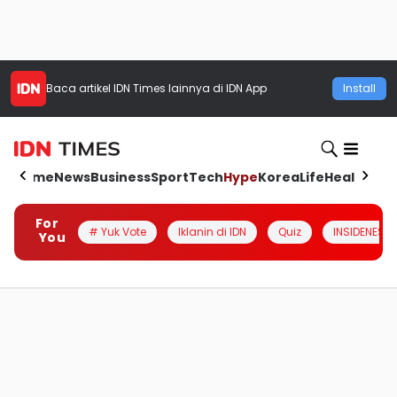
Baca artikel
IDN Times
lainnya di IDN App
Install
Home
News
Business
Sport
Tech
Hype
Korea
Life
Health
Aut
For
# Yuk Vote
Iklanin di IDN
Quiz
INSIDENESIA
You