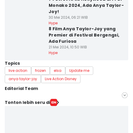
Monako 2024, Ada Anya Taylor-
Joy!
30 Mei 2024, 06:21 WIB
Hype
8 Film Anya Taylor-Joy yang
Premier di Festival Bergengsi,
Ada Furiosa
21 Mei 2024, 10:50 WIB
Hype
Topics
live action
frozen
elsa
Update me
anya taylor-joy
Live Action Disney
Editorial Team
Editor
Tonton lebih seru di
Shandy Pradana
Editor
Zahrotustianah