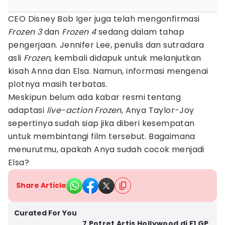
CEO Disney Bob Iger juga telah mengonfirmasi
Frozen 3
dan
Frozen 4
sedang dalam tahap
pengerjaan. Jennifer Lee, penulis dan sutradara
asli
Frozen
, kembali didapuk untuk melanjutkan
kisah Anna dan Elsa. Namun, informasi mengenai
plotnya masih terbatas.
Meskipun belum ada kabar resmi tentang
adaptasi
live-action Frozen
, Anya Taylor-Joy
sepertinya sudah siap jika diberi kesempatan
untuk membintangi film tersebut. Bagaimana
menurutmu, apakah Anya sudah cocok menjadi
Elsa?
Share Article
Curated For You
7 Potret Artis Hollywood di F1 GP