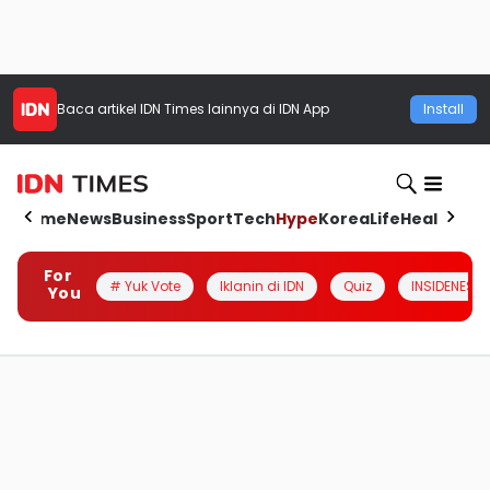
Baca artikel
IDN Times
lainnya di IDN App
Install
Home
News
Business
Sport
Tech
Hype
Korea
Life
Health
Aut
For
# Yuk Vote
Iklanin di IDN
Quiz
INSIDENESIA
You