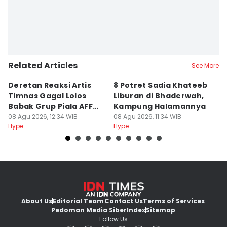
Related Articles
See More
Deretan Reaksi Artis
8 Potret Sadia Khateeb
MD
Timnas Gagal Lolos
Liburan di Bhaderwah,
Fi
Babak Grup Piala AFF
Kampung Halamannya
De
2026
08 Agu 2026, 12:34 WIB
08 Agu 2026, 11:34 WIB
08
Hype
Hype
Hy
About Us
Editorial Team
Contact Us
Terms of Services
Pedoman Media Siber
Index
Sitemap
Follow Us