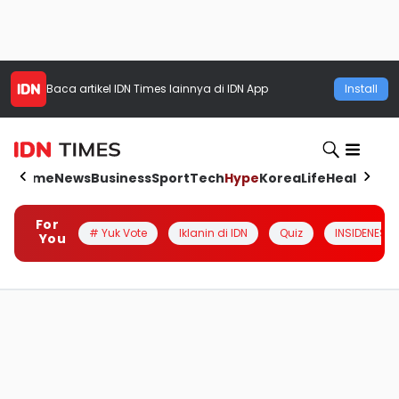
Baca artikel
IDN Times
lainnya di IDN App
Install
Home
News
Business
Sport
Tech
Hype
Korea
Life
Health
Aut
For
# Yuk Vote
Iklanin di IDN
Quiz
INSIDENESIA
You