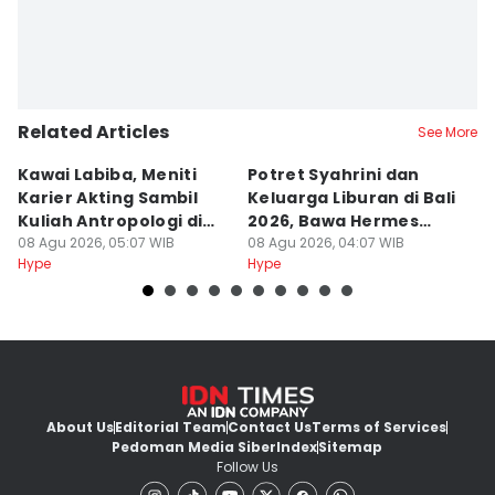
Related Articles
See More
Kawai Labiba, Meniti
Potret Syahrini dan
7
Karier Akting Sambil
Keluarga Liburan di Bali
Au
Kuliah Antropologi di
2026, Bawa Hermes
B
Jogja
08 Agu 2026, 05:07 WIB
Mantai
08 Agu 2026, 04:07 WIB
K
08
Hype
Hype
Hy
About Us
Editorial Team
Contact Us
Terms of Services
Pedoman Media Siber
Index
Sitemap
Follow Us