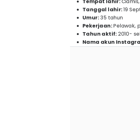
Tempat lahir:
Ciamis
Tanggal lahir:
19 Se
Umur:
35 tahun
Pekerjaan:
Pelawak, p
Tahun aktif:
2010- s
Nama akun Instagr