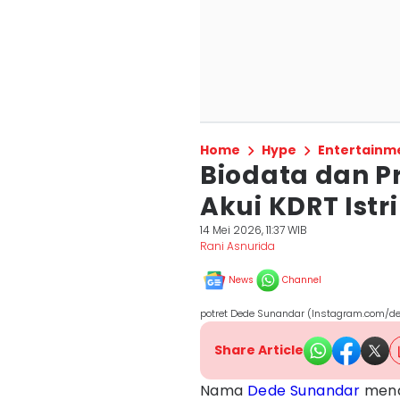
Home
Hype
Entertainm
Biodata dan P
Akui KDRT Istri
14 Mei 2026, 11:37 WIB
Rani Asnurida
News
Channel
potret Dede Sunandar (Instagram.com/
Share Article
Nama
Dede Sunandar
menda