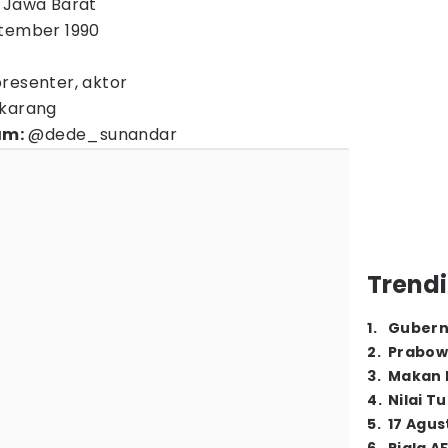
, Jawa Barat
ptember 1990
resenter, aktor
ekarang
am:
@dede_sunandar
Trendi
1
.
Gubern
2
.
Prabow
3
.
Makan B
4
.
Nilai T
5
.
17 Agus