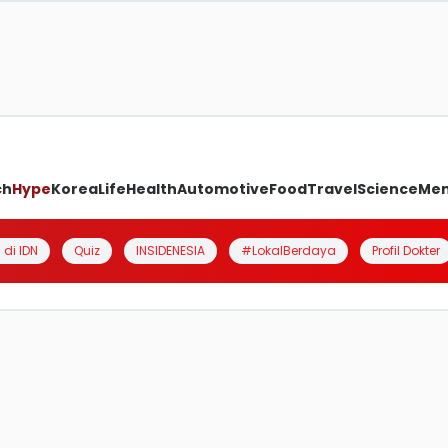
ch
Hype
Korea
Life
Health
Automotive
Food
Travel
Science
Me
 di IDN
Quiz
INSIDENESIA
#LokalBerdaya
Profil Dokter