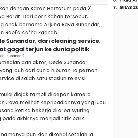
6
.
Piala A
7
.
GIIAS 2
kah dengan Karen Hertatum pada 21
wa Barat. Dari pernikahan tersebut,
ang anak bernama Arjuna Raya Sunandar,
an Rabi'a Aofha Zaenab.
de Sunandar, dari cleaning service,
t gagal terjun ke dunia politik
dede_sunandar)
omedian dan aktor, Dede Sunandar
yang jauh dari dunia hiburan. Ia pernah
vice di salah satu stasiun televisi
 mulai diajak tampil di depan kamera
an Java melihat kepribadiannya yang lucu
ana ketika bekerja di area syuting.
ada akhirnya menjadi titik balik
namanya pun kian dikenal setelah ia