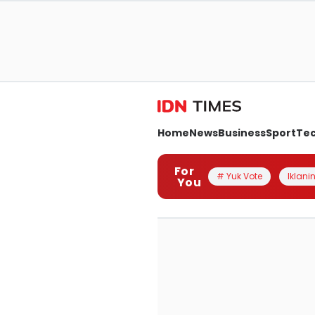
Home
News
Business
Sport
Te
For
# Yuk Vote
Iklanin
You