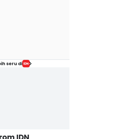
ih seru di
from IDN