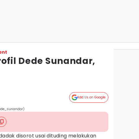
ent
rofil Dede Sunandar,
Add Us on Google
dede_sunandar)
dak disorot usai dituding melakukan