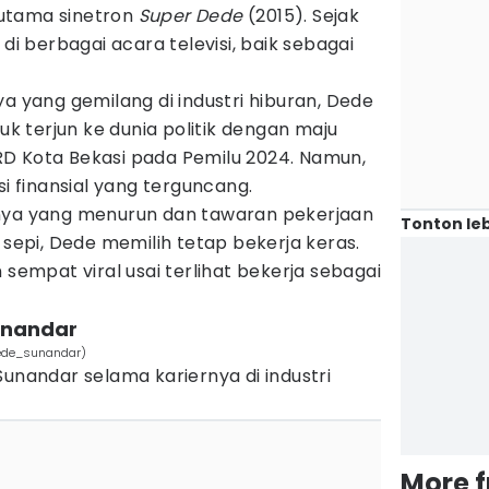
utama sinetron
Super Dede
(2015). Sejak
 di berbagai acara televisi, baik sebagai
ya yang gemilang di industri hiburan, Dede
 terjun ke dunia politik dengan maju
D Kota Bekasi pada Pemilu 2024. Namun,
si finansial yang terguncang.
inya yang menurun dan tawaran pekerjaan
Tonton leb
 sepi, Dede memilih tetap bekerja keras.
 sempat viral usai terlihat bekerja sebagai
unandar
dede_sunandar)
Sunandar selama kariernya di industri
More 