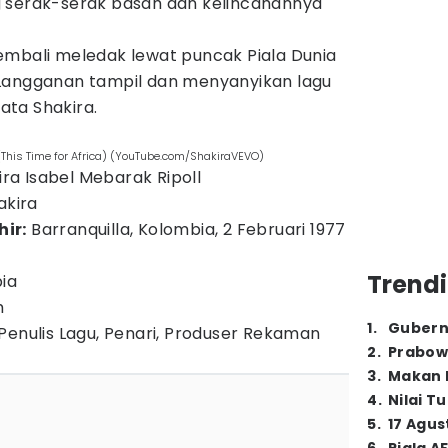
 serak-serak basah dan kelincahannya
embali meledak lewat puncak Piala Dunia
 Langganan tampil dan menyanyikan lagu
data Shakira.
his Time for Africa) (YouTube.com/ShakiraVEVO)
ra Isabel Mebarak Ripoll
akira
ir:
Barranquilla, Kolombia, 2 Februari 1977
Trendi
ia
m
1
.
Gubern
Penulis Lagu, Penari, Produser Rekaman
2
.
Prabow
3
.
Makan B
4
.
Nilai T
5
.
17 Agus