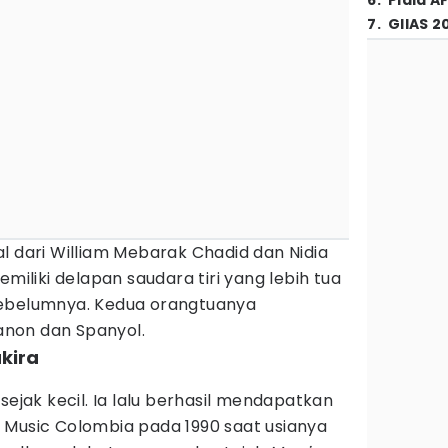
6
.
Piala A
7
.
GIIAS 2
l dari William Mebarak Chadid dan Nidia
emiliki delapan saudara tiri yang lebih tua
sebelumnya. Kedua orangtuanya
non dan Spanyol.
akira
sejak kecil. Ia lalu berhasil mendapatkan
 Music Colombia pada 1990 saat usianya