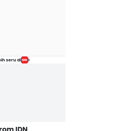
ih seru di
from IDN