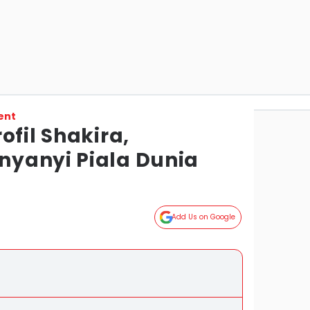
ent
ofil Shakira,
yanyi Piala Dunia
Add Us on Google