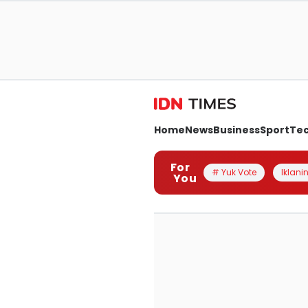
Home
News
Business
Sport
Te
For
# Yuk Vote
Iklanin
You