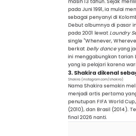
masih 13 tahun. Sejak meri
pada Juni 1991, ia mulai m
sebagai penyanyi di Kolomb
Debut albumnya di pasar i
pada 2001 lewat
Laundry S
single "Whenever, Wherever"
berkat
belly dance
yang ja
ini menggabungkan tarian 
yang ia pelajari karena wa
3. Shakira dikenal seb
Shakira (instagram.com/shakira)
Nama Shakira semakin melej
menjadi artis pertama yan
penutupan FIFA World Cup, 
(2010), dan Brasil (2014). T
final 2026 nanti.