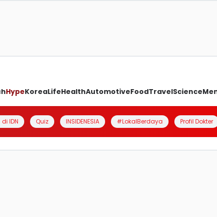
ch
Hype
Korea
Life
Health
Automotive
Food
Travel
Science
Me
 di IDN
Quiz
INSIDENESIA
#LokalBerdaya
Profil Dokter