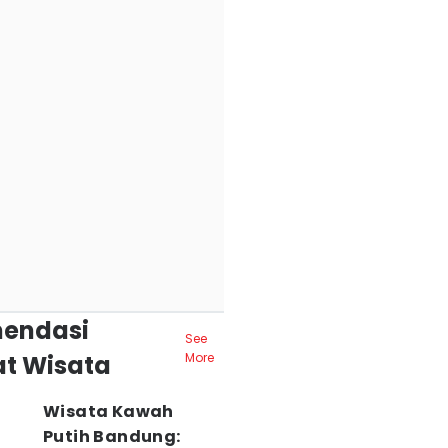
endasi
See
t Wisata
More
Wisata Kawah
Putih Bandung: