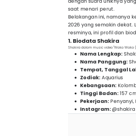
dengan suara uniknya yang
saat menari perut.
Belakangan ini, namanya k
2026 yang semakin dekat.
resminya, ini profil dan bio
1. Biodata Shakira
Shakira dalam music video "Waka Waka (T
Nama Lengkap:
Shaki
Nama Panggung:
Sh
Tempat, Tanggal Lah
Zodiak:
Aquarius
Kebangsaan:
Kolomb
Tinggi Badan:
157 c
Pekerjaan:
Penyanyi, 
Instagram:
@shakira