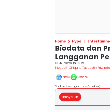
Home
Hype
Entertainm
Biodata dan Pr
Langganan Pen
18 Mei 2026, 16:08 WIB
Elizabeth Chiquita Tuedestin Priwiratu
News
Channel
Shakira. (instagram.com/shakira)
Intinya Sih