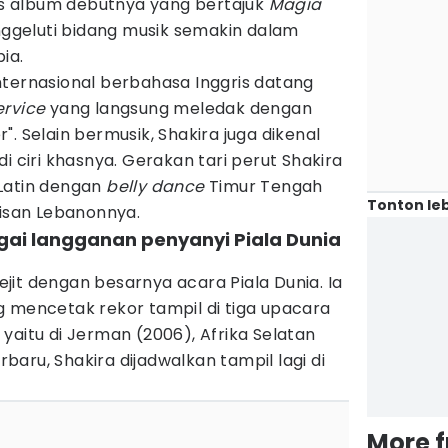
lis album debutnya yang bertajuk
Magia
enggeluti bidang musik semakin dalam
ia.
nternasional berbahasa Inggris datang
ervice
yang langsung meledak dengan
. Selain bermusik, Shakira juga dikenal
di ciri khasnya. Gerakan tari perut Shakira
Latin dengan
belly dance
Timur Tengah
Tonton leb
risan Lebanonnya.
agai langganan penyanyi Piala Dunia
it dengan besarnya acara Piala Dunia. Ia
g mencetak rekor tampil di tiga upacara
yaitu di Jerman (2006), Afrika Selatan
erbaru, Shakira dijadwalkan tampil lagi di
More 