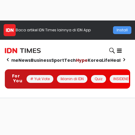
Baca artikel
IDN Times
lainnya di IDN App
Install
Home
News
Business
Sport
Tech
Hype
Korea
Life
Health
Aut
For
# Yuk Vote
Iklanin di IDN
Quiz
INSIDENESIA
You