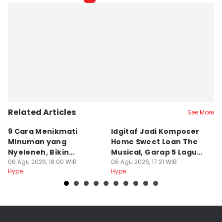
Related Articles
See More
9 Cara Menikmati
Idgitaf Jadi Komposer
Li
Minuman yang
Home Sweet Loan The
B
Nyeleneh, Bikin
Musical, Garap 5 Lagu
B
Terbahak-bahak
06 Agu 2026, 18:00 WIB
Baru
06 Agu 2026, 17:21 WIB
T
06
Hype
Hype
Hy